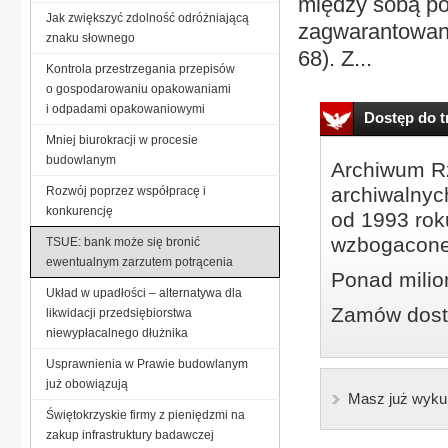
między sobą po
Jak zwiększyć zdolność odróżniającą
zagwarantowan
znaku słownego
68). Z...
Kontrola przestrzegania przepisów
o gospodarowaniu opakowaniami
i odpadami opakowaniowymi
Dostęp do tr
Mniej biurokracji w procesie
budowlanym
Archiwum Rz
archiwalnyc
Rozwój poprzez współpracę i
konkurencję
od 1993 roku
wzbogacone
TSUE: bank może się bronić
ewentualnym zarzutem potrącenia
Ponad milio
Układ w upadłości – alternatywa dla
Zamów dostę
likwidacji przedsiębiorstwa
niewypłacalnego dłużnika
Usprawnienia w Prawie budowlanym
już obowiązują
Masz już wyku
Świętokrzyskie firmy z pieniędzmi na
zakup infrastruktury badawczej