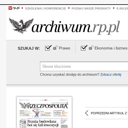
SZKOLENIA I KONFERENCJE
POZNAJ NASZE PRODUKTY
E-SKLE
Prawo
Ekonomia i biznes
SZUKAJ W:
Chcesz uzyskać dostęp do archiwum?
Zobacz ofertę
POPRZEDNI ARTYKUŁ Z