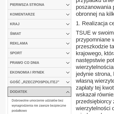
przypadku unie
PIERWSZA STRONA
poszanowania p
obronnej na ki
KOMENTARZE
1. Realizacja 
KRAJ
TSUE w swoim o
ŚWIAT
przypomniane w
REKLAMA
przeszkodzie t
krajowego, któ
SPORT
następstwie p
PRAWO CO DNIA
wierzytelnościa
EKONOMIA I RYNEK
jedynie strona,
własną wierzyte
GOŚĆ „RZECZPOSPOLITEJ”
zapłaty tej kwo
DODATEK
wskazał równie
przedsiębiorcy
Dobrowolne umorzenie udziałów bez
wynagrodzenia nie zawsze bezpieczne
wierzytelności 
podatkowo