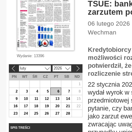
TSUE: bank
zarzutem p
06 lutego 2026 
Wechman
Kredytobiorcy
Wydanie:
13396
możliwości ro
potwierdził, ż
luty
2026
«
»
rozliczenie s
PN
WT
ŚR
CZ
PT
SB
ND
22 stycznia 202
1
wydał wyrok w 
2
3
4
5
6
7
8
9
10
11
12
13
14
15
przedmiotowej 
16
17
18
19
20
21
22
pytanie, czy b
23
24
25
26
27
28
jako zarzut ewe
zwracając uwag
SPIS TREŚCI