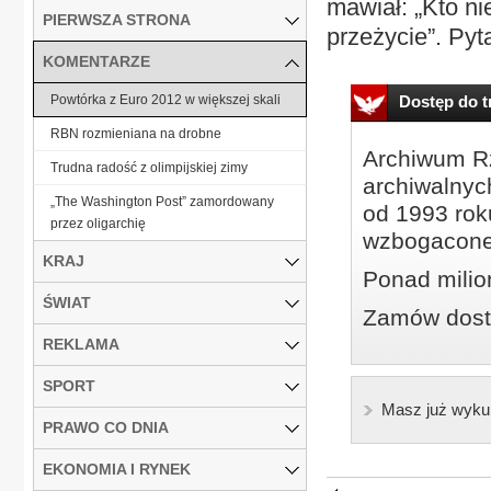
mawiał: „Kto ni
PIERWSZA STRONA
przeżycie”. Pyt
KOMENTARZE
Powtórka z Euro 2012 w większej skali
Dostęp do tr
RBN rozmieniana na drobne
Archiwum Rz
Trudna radość z olimpijskiej zimy
archiwalnyc
„The Washington Post” zamordowany
od 1993 roku
przez oligarchię
wzbogacone
KRAJ
Ponad milio
ŚWIAT
Zamów dostę
REKLAMA
SPORT
Masz już wyku
PRAWO CO DNIA
EKONOMIA I RYNEK