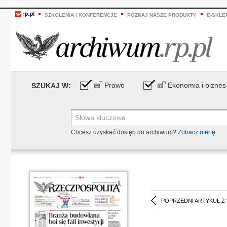
SZKOLENIA I KONFERENCJE
POZNAJ NASZE PRODUKTY
E-SKLE
Prawo
Ekonomia i biznes
SZUKAJ W:
Chcesz uzyskać dostęp do archiwum?
Zobacz ofertę
POPRZEDNI ARTYKUŁ Z