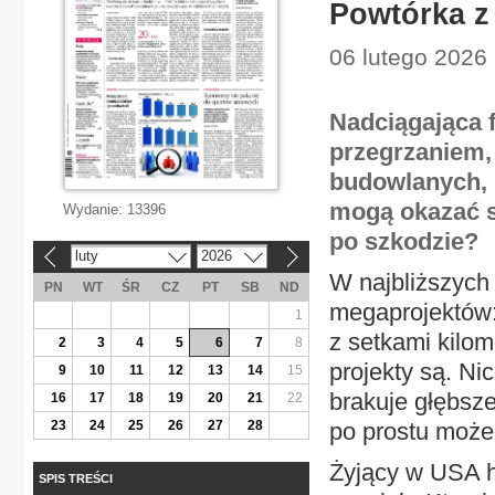
Powtórka z 
06 lutego 2026
Nadciągająca f
przegrzaniem,
budowlanych, 
mogą okazać s
Wydanie:
13396
po szkodzie?
luty
2026
«
»
W najbliższych 
PN
WT
ŚR
CZ
PT
SB
ND
megaprojektów:
1
z setkami kilom
2
3
4
5
6
7
8
projekty są. Ni
9
10
11
12
13
14
15
brakuje głębsze
16
17
18
19
20
21
22
23
24
25
26
27
28
po prostu może
Żyjący w USA hi
SPIS TREŚCI