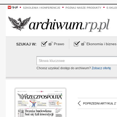
SZKOLENIA I KONFERENCJE
POZNAJ NASZE PRODUKTY
E-SKLE
Prawo
Ekonomia i biznes
SZUKAJ W:
Chcesz uzyskać dostęp do archiwum?
Zobacz ofertę
POPRZEDNI ARTYKUŁ Z