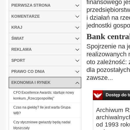
finansowego je
PIERWSZA STRONA
przedsiębiorst
KOMENTARZE
i działań na rz
jednostki gospo
KRAJ
Bank centra
ŚWIAT
Spojrzenie na 
REKLAMA
realizowanych n
SPORT
oto zależność: 
dla pozostałyc
PRAWO CO DNIA
zawsze...
EKONOMIA I RYNEK
CFO Excellence Awards: startuje nowy
Dostęp do tr
konkurs „Rzeczpospolitej”
Czas na giełdę? Ile jest warta Grupa
Archiwum Rz
WB?
archiwalnyc
Czy styczniowe gwiazdy będą nadal
od 1993 roku
błyszczały