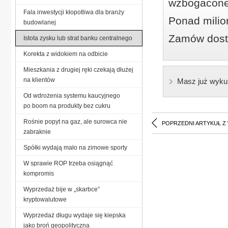
wzbogacone
Fala inwestycji kłopotliwa dla branży
Ponad milio
budowlanej
Zamów dostę
Istota zysku lub strat banku centralnego
Korekta z widokiem na odbicie
Mieszkania z drugiej ręki czekają dłużej
na klientów
Masz już wyku
Od wdrożenia systemu kaucyjnego
po boom na produkty bez cukru
Rośnie popyt na gaz, ale surowca nie
POPRZEDNI ARTYKUŁ Z
zabraknie
Spółki wydają mało na zimowe sporty
W sprawie ROP trzeba osiągnąć
kompromis
Wyprzedaż bije w „skarbce”
kryptowalutowe
Wyprzedaż długu wydaje się kiepska
jako broń geopolityczna