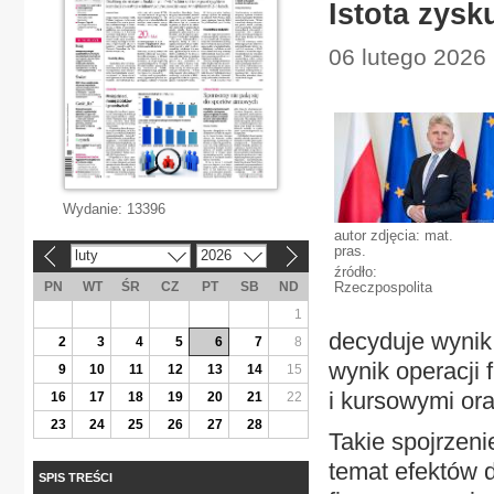
Istota zysk
06 lutego 2026 
Wydanie:
13396
autor zdjęcia: mat.
pras.
luty
2026
«
»
źródło:
PN
WT
ŚR
CZ
PT
SB
ND
Rzeczpospolita
1
decyduje wynik
2
3
4
5
6
7
8
wynik operacji
9
10
11
12
13
14
15
i kursowymi ora
16
17
18
19
20
21
22
23
24
25
26
27
28
Takie spojrzeni
temat efektów d
SPIS TREŚCI