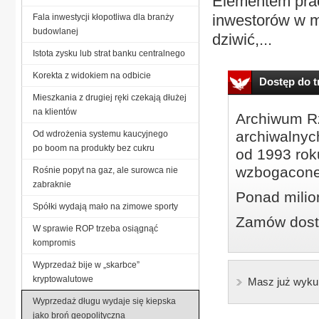
Elementem prac
inwestorów w 
Fala inwestycji kłopotliwa dla branży
budowlanej
dziwić,...
Istota zysku lub strat banku centralnego
Korekta z widokiem na odbicie
Dostęp do tr
Mieszkania z drugiej ręki czekają dłużej
na klientów
Archiwum Rz
archiwalnyc
Od wdrożenia systemu kaucyjnego
po boom na produkty bez cukru
od 1993 roku
wzbogacone
Rośnie popyt na gaz, ale surowca nie
zabraknie
Ponad milio
Spółki wydają mało na zimowe sporty
Zamów dostę
W sprawie ROP trzeba osiągnąć
kompromis
Wyprzedaż bije w „skarbce”
kryptowalutowe
Masz już wyku
Wyprzedaż długu wydaje się kiepska
jako broń geopolityczna