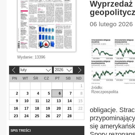
Wyprzedaż 
geopolityc
06 lutego 2026 
Wydanie:
13396
luty
2026
«
»
PN
WT
ŚR
CZ
PT
SB
ND
1
źródło:
Rzeczpospolita
2
3
4
5
6
7
8
9
10
11
12
13
14
15
obligacje. Stra
16
17
18
19
20
21
22
23
24
25
26
27
28
przypominający
się amerykański
SPIS TREŚCI
Spory rezonans