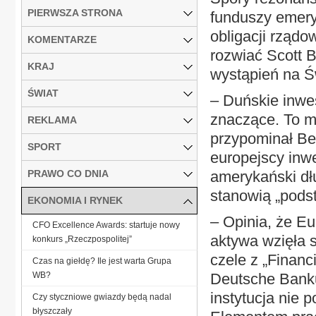
PIERWSZA STRONA
funduszy emery
obligacji rządo
KOMENTARZE
rozwiać Scott 
KRAJ
wystąpień na 
ŚWIAT
– Duńskie inwe
znaczące. To mn
REKLAMA
przypominał Bes
SPORT
europejscy inw
PRAWO CO DNIA
amerykański dł
stanowią „podst
EKONOMIA I RYNEK
– Opinia, że E
CFO Excellence Awards: startuje nowy
aktywa wzięła s
konkurs „Rzeczpospolitej”
czele z „Finan
Czas na giełdę? Ile jest warta Grupa
WB?
Deutsche Banku
instytucja nie 
Czy styczniowe gwiazdy będą nadal
błyszczały