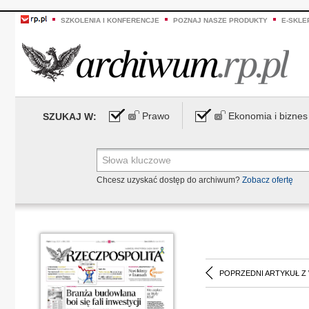
SZKOLENIA I KONFERENCJE
POZNAJ NASZE PRODUKTY
E-SKLE
Prawo
Ekonomia i biznes
SZUKAJ W:
Chcesz uzyskać dostęp do archiwum?
Zobacz ofertę
POPRZEDNI ARTYKUŁ Z