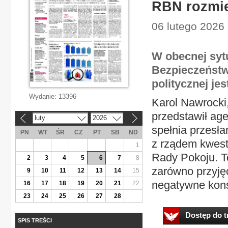
RBN rozmie
06 lutego 2026 
W obecnej syt
Bezpieczeńst
politycznej je
Wydanie:
13396
Karol Nawrocki
przedstawił age
luty
2026
«
»
spełnia przesła
PN
WT
ŚR
CZ
PT
SB
ND
z rządem kwest
1
Rady Pokoju. To
2
3
4
5
6
7
8
zarówno przyjęc
9
10
11
12
13
14
15
negatywne kons
16
17
18
19
20
21
22
23
24
25
26
27
28
Dostęp do tr
SPIS TREŚCI