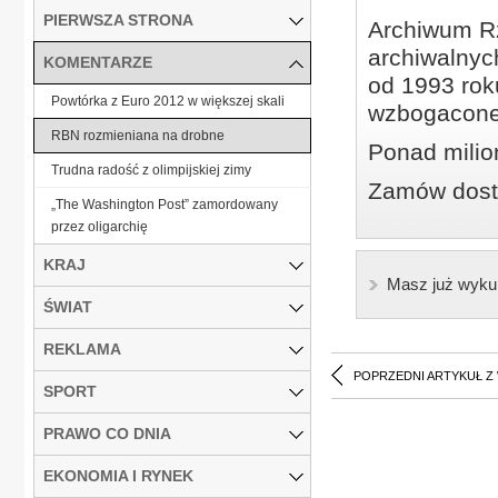
PIERWSZA STRONA
Archiwum Rz
archiwalnyc
KOMENTARZE
od 1993 roku
Powtórka z Euro 2012 w większej skali
wzbogacone
RBN rozmieniana na drobne
Ponad milio
Trudna radość z olimpijskiej zimy
Zamów dostę
„The Washington Post” zamordowany
przez oligarchię
KRAJ
Masz już wyku
ŚWIAT
REKLAMA
POPRZEDNI ARTYKUŁ Z
SPORT
PRAWO CO DNIA
EKONOMIA I RYNEK