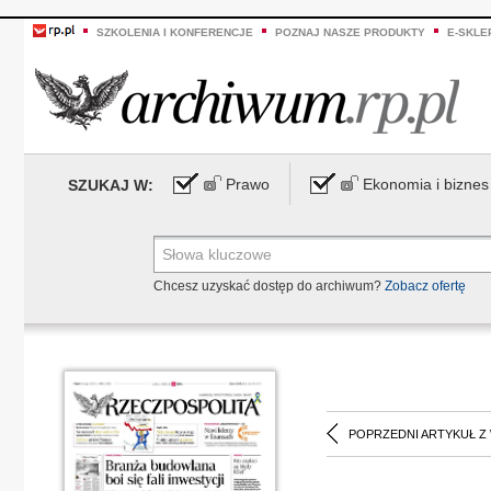
SZKOLENIA I KONFERENCJE
POZNAJ NASZE PRODUKTY
E-SKLE
Prawo
Ekonomia i biznes
SZUKAJ W:
Chcesz uzyskać dostęp do archiwum?
Zobacz ofertę
POPRZEDNI ARTYKUŁ Z