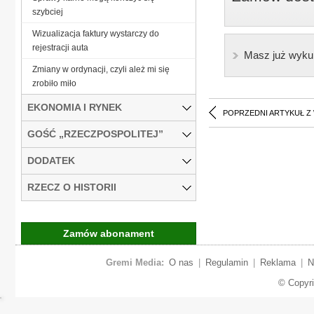
szybciej
Wizualizacja faktury wystarczy do
rejestracji auta
Masz już wyku
Zmiany w ordynacji, czyli ależ mi się
zrobiło miło
EKONOMIA I RYNEK
POPRZEDNI ARTYKUŁ Z
GOŚĆ „RZECZPOSPOLITEJ”
DODATEK
RZECZ O HISTORII
Zamów abonament
Gremi Media:
O nas
|
Regulamin
|
Reklama
|
N
© Copyr