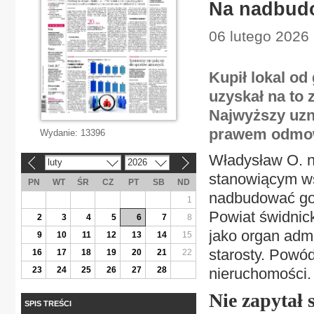
Na nadbudo
06 lutego 2026
Kupił lokal od
uzyskał na to 
Najwyższy uzna
prawem odmown
Wydanie:
13396
Władysław O. n
luty
2026
«
»
stanowiącym ws
PN
WT
ŚR
CZ
PT
SB
ND
nadbudować go 
1
Powiat świdnic
2
3
4
5
6
7
8
jako organ admi
9
10
11
12
13
14
15
starosty. Powó
16
17
18
19
20
21
22
23
24
25
26
27
28
nieruchomości.
Nie zapytał 
SPIS TREŚCI