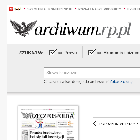
SZKOLENIA I KONFERENCJE
POZNAJ NASZE PRODUKTY
E-SKLE
Prawo
Ekonomia i biznes
SZUKAJ W:
Chcesz uzyskać dostęp do archiwum?
Zobacz ofertę
POPRZEDNI ARTYKUŁ Z