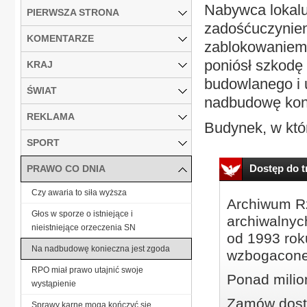
Nabywca lokalu
PIERWSZA STRONA
zadośćuczynien
KOMENTARZE
zablokowaniem 
poniósł szkodę
KRAJ
budowlanego i 
ŚWIAT
nadbudowę kon
REKLAMA
Budynek, w któr
SPORT
Dostęp do tr
PRAWO CO DNIA
Czy awaria to siła wyższa
Archiwum Rz
Głos w sporze o istniejące i
archiwalnyc
nieistniejące orzeczenia SN
od 1993 roku
Na nadbudowę konieczna jest zgoda
wzbogacone
RPO miał prawo utajnić swoje
Ponad milio
wystąpienie
Zamów dostę
Sprawy karne mogą kończyć się