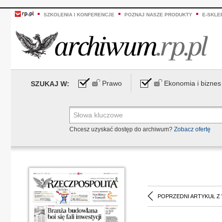
SZKOLENIA I KONFERENCJE
POZNAJ NASZE PRODUKTY
E-SKLE
Prawo
Ekonomia i biznes
SZUKAJ W:
Chcesz uzyskać dostęp do archiwum?
Zobacz ofertę
POPRZEDNI ARTYKUŁ Z