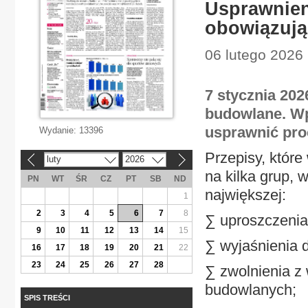
Usprawnien
obowiązują
06 lutego 2026
7 stycznia 202
budowlane. Wp
usprawnić pro
Wydanie:
13396
Przepisy, które
luty
2026
«
»
na kilka grup, 
PN
WT
ŚR
CZ
PT
SB
ND
największej:
1
2
3
4
5
6
7
8
∑ uproszczenia
9
10
11
12
13
14
15
∑ wyjaśnienia 
16
17
18
19
20
21
22
23
24
25
26
27
28
∑ zwolnienia z
budowlanych;
SPIS TREŚCI