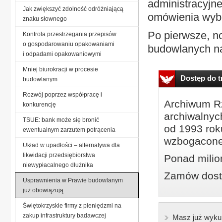
administracyjn
Jak zwiększyć zdolność odróżniającą
omówienia wybra
znaku słownego
Po pierwsze, no
Kontrola przestrzegania przepisów
o gospodarowaniu opakowaniami
budowlanych na
i odpadami opakowaniowymi
Mniej biurokracji w procesie
Dostęp do tr
budowlanym
Rozwój poprzez współpracę i
Archiwum Rz
konkurencję
archiwalnyc
TSUE: bank może się bronić
od 1993 roku
ewentualnym zarzutem potrącenia
wzbogacone
Układ w upadłości – alternatywa dla
likwidacji przedsiębiorstwa
Ponad milio
niewypłacalnego dłużnika
Zamów dostę
Usprawnienia w Prawie budowlanym
już obowiązują
Świętokrzyskie firmy z pieniędzmi na
zakup infrastruktury badawczej
Masz już wyku