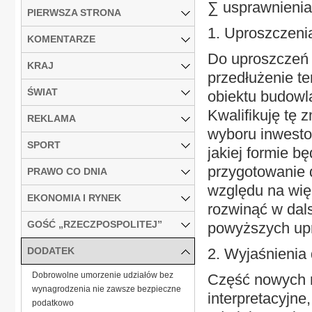
∑ usprawnienia
PIERWSZA STRONA
1. Uproszczeni
KOMENTARZE
Do uproszczeń 
KRAJ
przedłużenie t
ŚWIAT
obiektu budowl
Kwalifikuję tę
REKLAMA
wyboru inwesto
SPORT
jakiej formie 
przygotowanie d
PRAWO CO DNIA
względu na więk
EKONOMIA I RYNEK
rozwinąć w dals
GOŚĆ „RZECZPOSPOLITEJ”
powyższych up
DODATEK
2. Wyjaśnienia
Dobrowolne umorzenie udziałów bez
Część nowych r
wynagrodzenia nie zawsze bezpieczne
interpretacyjne
podatkowo