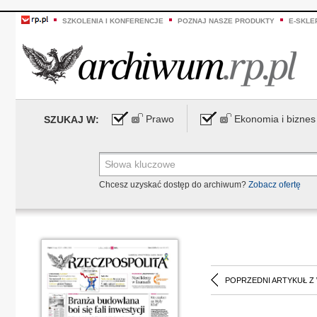
SZKOLENIA I KONFERENCJE
POZNAJ NASZE PRODUKTY
E-SKLE
Prawo
Ekonomia i biznes
SZUKAJ W:
Chcesz uzyskać dostęp do archiwum?
Zobacz ofertę
POPRZEDNI ARTYKUŁ Z