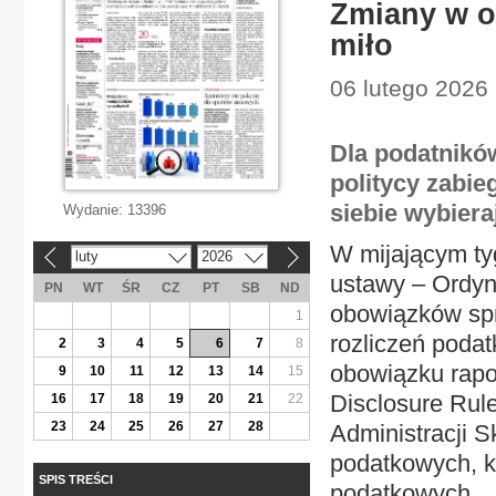
Zmiany w or
miło
06 lutego 2026 
Dla podatników
politycy zabie
siebie wybiera
Wydanie:
13396
W mijającym tyg
luty
2026
«
»
ustawy – Ordyn
PN
WT
ŚR
CZ
PT
SB
ND
obowiązków sp
1
rozliczeń poda
2
3
4
5
6
7
8
obowiązku rapo
9
10
11
12
13
14
15
Disclosure Rule
16
17
18
19
20
21
22
23
24
25
26
27
28
Administracji 
podatkowych, k
SPIS TREŚCI
podatkowych.