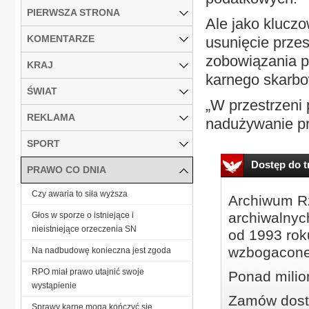
PIERWSZA STRONA
Ale jako klucz
KOMENTARZE
usunięcie prze
zobowiązania 
KRAJ
karnego skarb
ŚWIAT
„W przestrzeni 
REKLAMA
nadużywanie pr
SPORT
Dostęp do tr
PRAWO CO DNIA
Czy awaria to siła wyższa
Archiwum Rz
archiwalnyc
Głos w sporze o istniejące i
nieistniejące orzeczenia SN
od 1993 roku
wzbogacone
Na nadbudowę konieczna jest zgoda
RPO miał prawo utajnić swoje
Ponad milio
wystąpienie
Zamów dostę
Sprawy karne mogą kończyć się