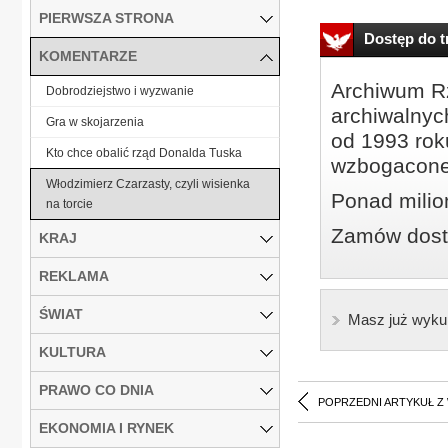
PIERWSZA STRONA
Dostęp do tr
KOMENTARZE
Archiwum Rz
Dobrodziejstwo i wyzwanie
archiwalnyc
Gra w skojarzenia
od 1993 roku
Kto chce obalić rząd Donalda Tuska
wzbogacone
Włodzimierz Czarzasty, czyli wisienka
Ponad milio
na torcie
Zamów dostę
KRAJ
REKLAMA
ŚWIAT
Masz już wyku
KULTURA
PRAWO CO DNIA
POPRZEDNI ARTYKUŁ Z
EKONOMIA I RYNEK