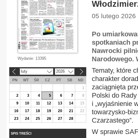
Włodzimierz
05 lutego 2026
Po umiarkowan
spotkaniach p
Nawrocki piln
Narodowego. W
Wydanie:
13395
Tematy, które 
luty
2026
«
»
charakter dorad
PN
WT
ŚR
CZ
PT
SB
ND
zaciągnięta pr
1
Polski do Rady
2
3
4
5
6
7
8
i „wyjaśnienie 
9
10
11
12
13
14
15
towarzysko-bi
16
17
18
19
20
21
22
23
24
25
26
27
28
Czarzastego”.
W sprawie SAFE
SPIS TREŚCI