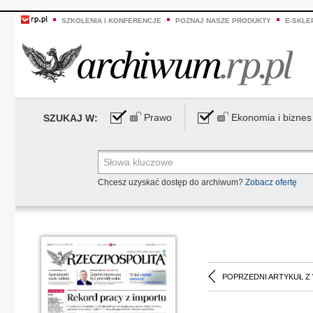
SZKOLENIA I KONFERENCJE
POZNAJ NASZE PRODUKTY
E-SKLE
Prawo
Ekonomia i biznes
SZUKAJ W:
Chcesz uzyskać dostęp do archiwum?
Zobacz ofertę
POPRZEDNI ARTYKUŁ Z