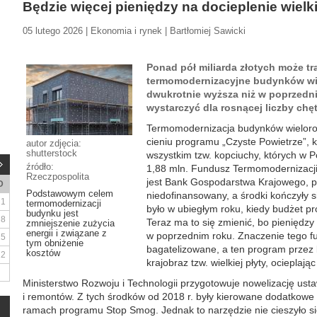
Będzie więcej pieniędzy na docieplenie wielki
05 lutego 2026 | Ekonomia i rynek | Bartłomiej Sawicki
Ponad pół miliarda złotych może tr
termomodernizacyjne budynków wi
dwukrotnie wyższa niż w poprzedni
wystarczyć dla rosnącej liczby chę
Termomodernizacja budynków wieloro
cieniu programu „Czyste Powietrze”, 
autor zdjęcia:
shutterstock
wszystkim tzw. kopciuchy, których w P
źródło:
1,88 mln. Fundusz Termomodernizacji
Rzeczpospolita
jest Bank Gospodarstwa Krajowego, prz
D
Podstawowym celem
niedofinansowany, a środki kończyły s
1
termomodernizacji
było w ubiegłym roku, kiedy budżet pr
budynku jest
8
Teraz ma to się zmienić, bo pieniędzy
zmniejszenie zużycia
energii i związane z
w poprzednim roku. Znaczenie tego fu
15
tym obniżenie
bagatelizowane, a ten program przez ki
kosztów
22
krajobraz tzw. wielkiej płyty, ocieplają
Ministerstwo Rozwoju i Technologii przygotowuje nowelizację ust
i remontów. Z tych środków od 2018 r. były kierowane dodatkow
ramach programu Stop Smog. Jednak to narzędzie nie cieszyło s