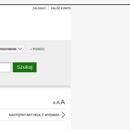
ZALOGUJ
ZAŁÓŻ KONTO
ANSOWANE
+ POMOC
A
A
A
NASTĘPNY ARTYKUŁ Z WYDANIA