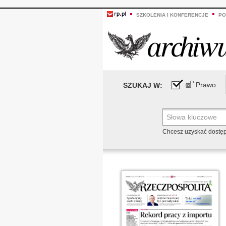
SZKOLENIA I KONFERENCJE
PO
Prawo
SZUKAJ W:
Chcesz uzyskać dostę