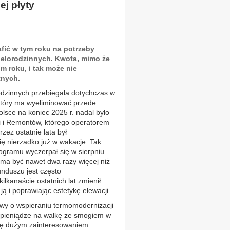
ej płyty
afić w tym roku na potrzeby
elorodzinnych. Kwota, mimo że
m roku, i tak może nie
tnych.
dzinnych przebiegała dotychczas w
który ma wyeliminować przede
olsce na koniec 2025 r. nadal było
 i Remontów, którego operatorem
ez ostatnie lata był
ię nierzadko już w wakacje. Tak
ogramu wyczerpał się w sierpniu.
 ma być nawet dwa razy więcej niż
nduszu jest często
lkanaście ostatnich lat zmienił
c ją i poprawiając estetykę elewacji.
awy o wspieraniu termomodernizacji
e pieniądze na walkę ze smogiem w
ię dużym zainteresowaniem.