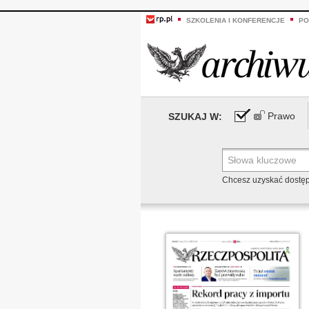
SZKOLENIA I KONFERENCJE
PO
Prawo
SZUKAJ W:
Chcesz uzyskać dostę