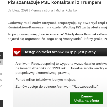
PiS szantażuje PSL kontaktami z Trumpem
05 lutego 2026 | Pierwsza strona | Michał Kolanko
Ludowcy mieli znów otrzymać propozycję, by stworzyć rząd 
Kosiniakiem-Kamyszem na czele. Według PiS za tą ofertą maj
To już przynajmniej „trzecie kuszenie” Władysława Kosiniaka-Ka
pojawić się argument, że „tego chcą Amerykanie”, którzy grożą, 
Dostęp do treści Archiwum.rp.pl jest płatny.
D
Archiwum Rzeczpospolitej to wygodna wyszukiwarka archiw
na łamach dziennika od 1993 roku. Unikalne źródło wiedzy o
1
perspektywę ekonomiczną i prawną.
8
Ponad milion tekstów w jednym miejscu.
15
22
Zamów dostęp do pełnego Archiwum "Rzeczpospolitej"
Zamów
Unikalna oferta