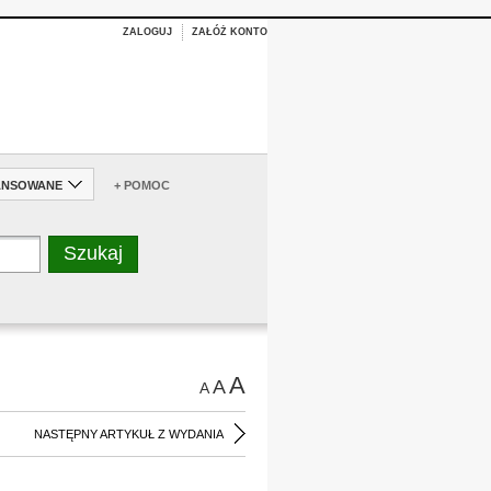
ZALOGUJ
ZAŁÓŻ KONTO
ANSOWANE
+ POMOC
A
A
A
NASTĘPNY ARTYKUŁ Z WYDANIA