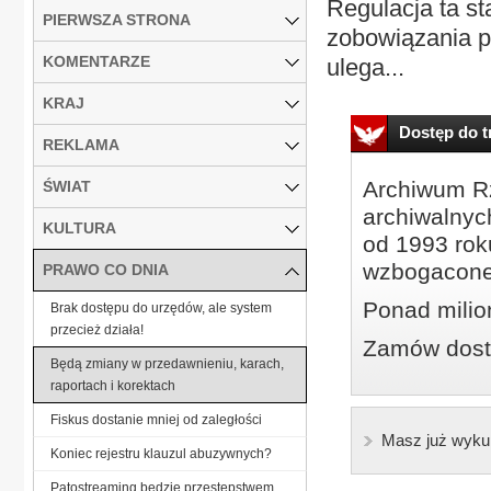
Regulacja ta st
PIERWSZA STRONA
zobowiązania p
KOMENTARZE
ulega...
KRAJ
Dostęp do tr
REKLAMA
Archiwum Rz
ŚWIAT
archiwalnyc
KULTURA
od 1993 roku
wzbogacone
PRAWO CO DNIA
Ponad milio
Brak dostępu do urzędów, ale system
przecież działa!
Zamów dostę
Będą zmiany w przedawnieniu, karach,
raportach i korektach
Fiskus dostanie mniej od zaległości
Masz już wyku
Koniec rejestru klauzul abuzywnych?
Patostreaming będzie przestępstwem