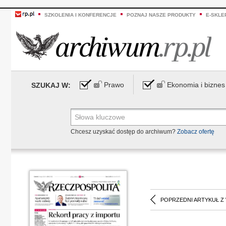
SZKOLENIA I KONFERENCJE
POZNAJ NASZE PRODUKTY
E-SKLE
Prawo
Ekonomia i biznes
SZUKAJ W:
Chcesz uzyskać dostęp do archiwum?
Zobacz ofertę
POPRZEDNI ARTYKUŁ Z