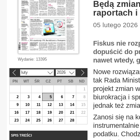
Będą zmian
raportach i
05 lutego 2026 
Fiskus nie roz
dopuścić do p
nawet wtedy, 
Wydanie:
13395
Nowe rozwiązan
luty
2026
«
»
tak Rada Minis
PN
WT
ŚR
CZ
PT
SB
ND
projekt zmian w
1
biurokracja i s
2
3
4
5
6
7
8
jednak też zmia
9
10
11
12
13
14
15
16
17
18
19
20
21
22
Zanosi się na k
23
24
25
26
27
28
instrumentalni
podatku. Chodzi
SPIS TREŚCI