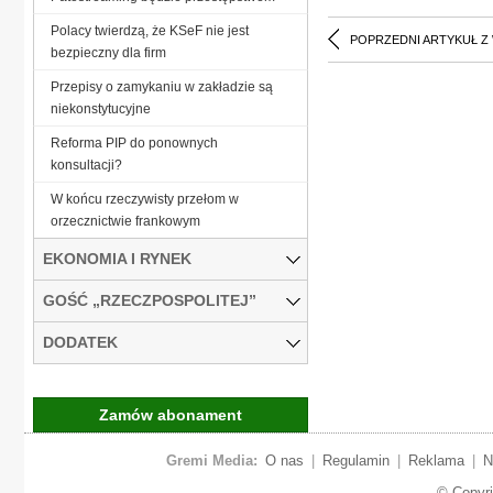
Polacy twierdzą, że KSeF nie jest
POPRZEDNI ARTYKUŁ Z
bezpieczny dla firm
Przepisy o zamykaniu w zakładzie są
niekonstytucyjne
Reforma PIP do ponownych
konsultacji?
W końcu rzeczywisty przełom w
orzecznictwie frankowym
EKONOMIA I RYNEK
GOŚĆ „RZECZPOSPOLITEJ”
DODATEK
Zamów abonament
Gremi Media:
O nas
|
Regulamin
|
Reklama
|
N
© Copyr