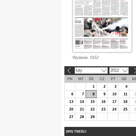
Wydanie:
9152
luty
2012
«
»
PN
WT
ŚR
CZ
PT
SB
N
1
2
3
4
6
7
8
9
10
11
13
14
15
16
17
18
20
21
22
23
24
25
27
28
29
SPIS TREŚCI