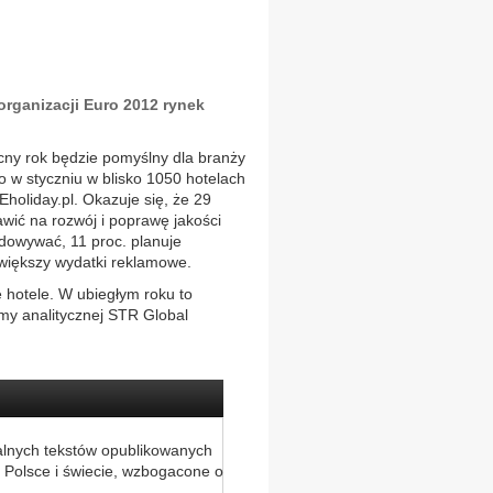
rganizacji Euro 2012 rynek
cny rok będzie pomyślny dla branży
 w styczniu w blisko 1050 hotelach
 Eholiday.pl. Okazuje się, że 29
awić na rozwój i poprawę jakości
budowywać, 11 proc. planuje
większy wydatki reklamowe.
 hotele. W ubiegłym roku to
rmy analitycznej STR Global
alnych tekstów opublikowanych
 Polsce i świecie, wzbogacone o