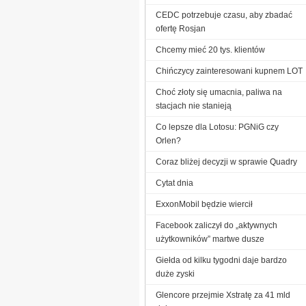
CEDC potrzebuje czasu, aby zbadać
ofertę Rosjan
Chcemy mieć 20 tys. klientów
Chińczycy zainteresowani kupnem LOT
Choć złoty się umacnia, paliwa na
stacjach nie stanieją
Co lepsze dla Lotosu: PGNiG czy
Orlen?
Coraz bliżej decyzji w sprawie Quadry
Cytat dnia
ExxonMobil będzie wiercił
Facebook zaliczył do „aktywnych
użytkowników” martwe dusze
Giełda od kilku tygodni daje bardzo
duże zyski
Glencore przejmie Xstratę za 41 mld