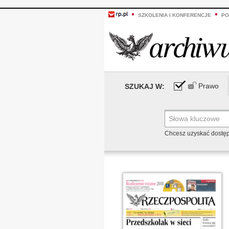
SZKOLENIA I KONFERENCJE
PO
Prawo
SZUKAJ W:
Chcesz uzyskać dostę