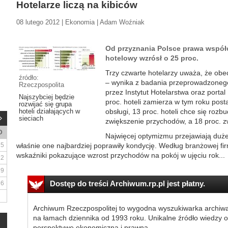
Hotelarze liczą na kibiców
08 lutego 2012 | Ekonomia | Adam Woźniak
Od przyznania Polsce prawa współo
hotelowy wzrósł o 25 proc.
Trzy czwarte hotelarzy uważa, że obe
źródło:
– wynika z badania przeprowadzonego
Rzeczpospolita
przez Instytut Hotelarstwa oraz portal
Najszybciej będzie
proc. hoteli zamierza w tym roku post
rozwijać się grupa
hoteli działających w
obsługi, 13 proc. hoteli chce się roz
sieciach
zwiększenie przychodów, a 18 proc. z
D
Najwięcej optymizmu przejawiają duże
5
właśnie one najbardziej poprawiły kondycję. Według branżowej fi
wskaźniki pokazujące wzrost przychodów na pokój w ujęciu rok...
12
19
Dostęp do treści Archiwum.rp.pl jest płatny.
26
Archiwum Rzeczpospolitej to wygodna wyszukiwarka archiw
na łamach dziennika od 1993 roku. Unikalne źródło wiedzy o
perspektywę ekonomiczną i prawną.