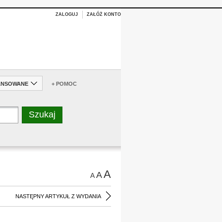
ZALOGUJ
ZAŁÓŻ KONTO
ANSOWANE
+ POMOC
A
A
A
NASTĘPNY ARTYKUŁ Z WYDANIA