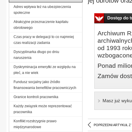
jej obrotów ora
Adres wpływa też na ubezpieczenia
społeczne
Dostęp do tr
Atrakcyjne przeznaczenie kapitału
obrotowego
Archiwum Rz
Czas pracy w delegacji to co najmniej
archiwalnyc
czas realizacji zadania
od 1993 roku
Dyscyplinarka długo po dniu
wzbogacone
naruszenia
Ponad milio
Dyskryminacja emerytki ze względu na
płeć, a nie wiek
Zamów dostę
Fundusz socjalny jako źródło
finansowania benefitów pracowniczych
Granice kontroli pracownika
Masz już wyku
Każdy związek może reprezentować
pracownika
Konflikt rozstrzygnie prawo
POPRZEDNI ARTYKUŁ Z
międzynarodowe