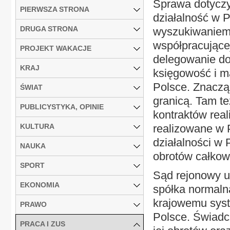
Sprawa dotyczył
PIERWSZA STRONA
działalność w P
DRUGA STRONA
wyszukiwaniem 
współpracującej
PROJEKT WAKACJE
delegowanie do 
KRAJ
księgowość i m
Polsce. Znaczą
ŚWIAT
granicą. Tam t
PUBLICYSTYKA, OPINIE
kontraktów real
KULTURA
realizowane w 
działalności w 
NAUKA
obrotów całkow
SPORT
Sąd rejonowy uz
EKONOMIA
spółka normaln
krajowemu syst
PRAWO
Polsce. Świadc
PRACA I ZUS