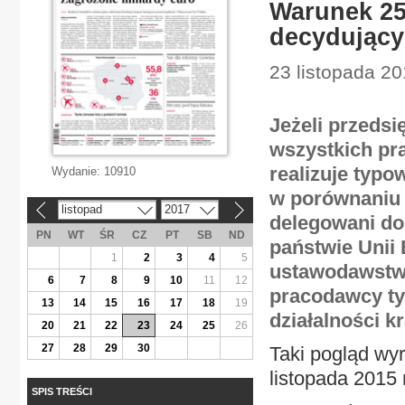
Warunek 25 
decydujący
23 listopada 20
Jeżeli przedsi
wszystkich pr
realizuje typ
Wydanie:
10910
w porównaniu 
listopad
2017
«
»
delegowani d
PN
WT
ŚR
CZ
PT
SB
ND
państwie Unii
1
2
3
4
5
ustawodawstwu
6
7
8
9
10
11
12
pracodawcy ty
13
14
15
16
17
18
19
działalności k
20
21
22
23
24
25
26
27
28
29
30
Taki pogląd wy
listopada 2015 
SPIS TREŚCI