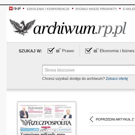
SZKOLENIA I KONFERENCJE
POZNAJ NASZE PRODUKTY
E-SKLE
Prawo
Ekonomia i biznes
SZUKAJ W:
Chcesz uzyskać dostęp do archiwum?
Zobacz ofertę
POPRZEDNI ARTYKUŁ Z