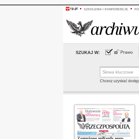
SZKOLENIA I KONFERENCJE
PO
Prawo
SZUKAJ W:
Chcesz uzyskać dostę