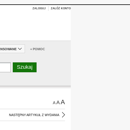
ZALOGUJ
ZAŁÓŻ KONTO
ANSOWANE
+ POMOC
A
A
A
NASTĘPNY ARTYKUŁ Z WYDANIA