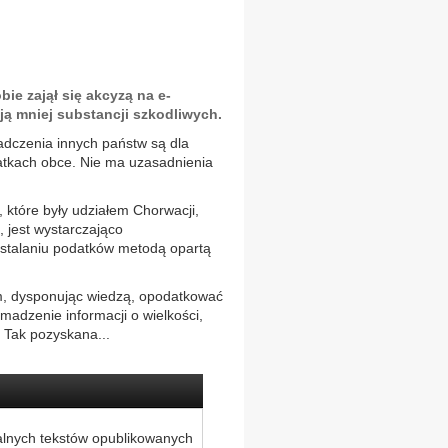
e zajął się akcyzą na e-
ają mniej substancji szkodliwych.
iadczenia innych państw są dla
atkach obce. Nie ma uzasadnienia
i, które były udziałem Chorwacji,
, jest wystarczająco
stalaniu podatków metodą opartą
em, dysponując wiedzą, opodatkować
madzenie informacji o wielkości,
 Tak pozyskana...
alnych tekstów opublikowanych