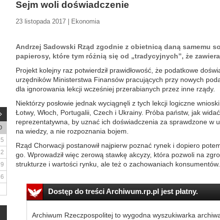
Sejm woli doświadczenie
23 listopada 2017 | Ekonomia
Andrzej Sadowski Rząd zgodnie z obietnicą daną samemu sobi
papierosy, które tym różnią się od „tradycyjnych”, że zawier
Projekt kolejny raz potwierdził prawidłowość, że podatkowe dośw
urzędników Ministerstwa Finansów pracujących przy nowych pod
dla ignorowania lekcji wcześniej przerabianych przez inne rządy.
Niektórzy posłowie jednak wyciągnęli z tych lekcji logiczne wniosk
Łotwy, Włoch, Portugalii, Czech i Ukrainy. Próba państw, jak widać
reprezentatywna, by uznać ich doświadczenia za sprawdzone w u
D
na wiedzy, a nie rozpoznania bojem.
5
Rząd Chorwacji postanowił najpierw poznać rynek i dopiero pot
12
go. Wprowadził więc zerową stawkę akcyzy, która pozwoli na zgro
strukturze i wartości rynku, ale też o zachowaniach konsumentów.
19
26
Dostęp do treści Archiwum.rp.pl jest płatny.
Archiwum Rzeczpospolitej to wygodna wyszukiwarka archiw