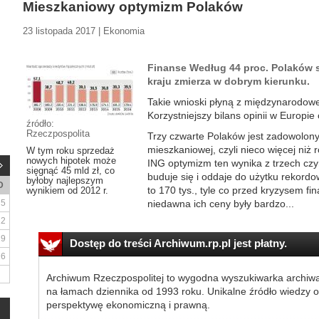
Mieszkaniowy optymizm Polaków
23 listopada 2017 | Ekonomia
Finanse Według 44 proc. Polaków 
kraju zmierza w dobrym kierunku.
Takie wnioski płyną z międzynarodow
Korzystniejszy bilans opinii w Europi
źródło:
Rzeczpospolita
Trzy czwarte Polaków jest zadowolonyc
mieszkaniowej, czyli nieco więcej ni
W tym roku sprzedaż
nowych hipotek może
ING optymizm ten wynika z trzech czy
sięgnąć 45 mld zł, co
buduje się i oddaje do użytku rekordo
byłoby najlepszym
D
to 170 tys., tyle co przed kryzysem fi
wynikiem od 2012 r.
5
niedawna ich ceny były bardzo...
12
19
Dostęp do treści Archiwum.rp.pl jest płatny.
26
Archiwum Rzeczpospolitej to wygodna wyszukiwarka archiw
na łamach dziennika od 1993 roku. Unikalne źródło wiedzy o
perspektywę ekonomiczną i prawną.