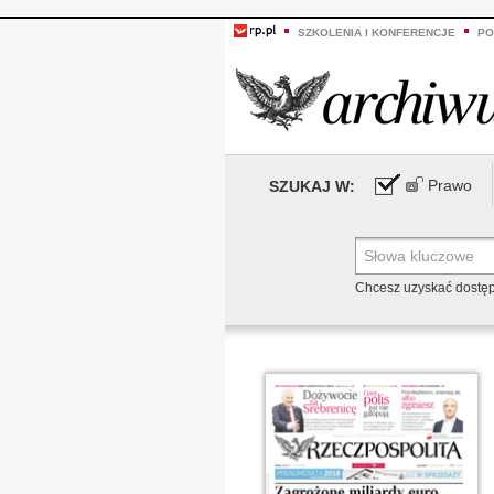
SZKOLENIA I KONFERENCJE
PO
Prawo
SZUKAJ W:
Chcesz uzyskać dostę