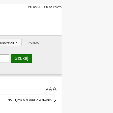
ZALOGUJ
ZAŁÓŻ KONTO
ANSOWANE
+ POMOC
A
A
A
NASTĘPNY ARTYKUŁ Z WYDANIA