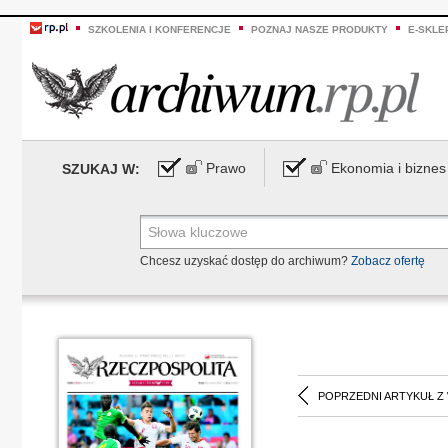
SZKOLENIA I KONFERENCJE
POZNAJ NASZE PRODUKTY
E-SKLE
Prawo
Ekonomia i biznes
SZUKAJ W:
Chcesz uzyskać dostęp do archiwum?
Zobacz ofertę
POPRZEDNI ARTYKUŁ Z