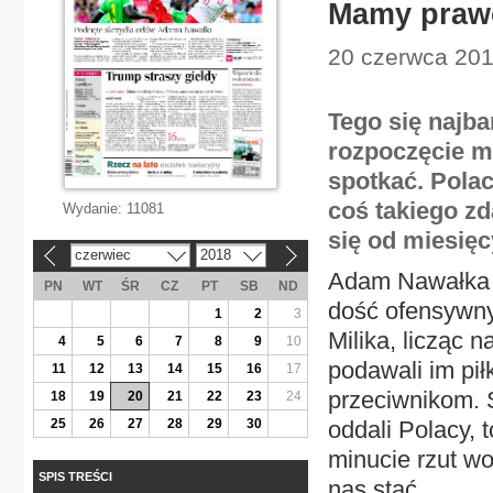
Mamy praw
20 czerwca 2018
Tego się najba
rozpoczęcie mi
spotkać. Polac
coś takiego z
Wydanie:
11081
się od miesięc
czerwiec
2018
«
»
Adam Nawałka z
PN
WT
ŚR
CZ
PT
SB
ND
dość ofensywny
1
2
3
Milika, licząc 
4
5
6
7
8
9
10
podawali im pił
11
12
13
14
15
16
17
przeciwnikom. Ś
18
19
20
21
22
23
24
25
26
27
28
29
30
oddali Polacy,
minucie rzut wol
SPIS TREŚCI
nas stać.