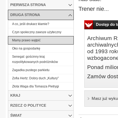
PIERWSZA STRONA
Trener nie...
DRUGA STRONA
A co, jeśli drukarz kłamie?
Dostęp do tr
Czyn społeczny zawsze użyteczny
Archiwum Rz
Mamy prawo wątpić
archiwalnyc
Oko na gospodarkę
od 1993 roku
Senegal: gościnny kraj
wzbogacone
rozpolitykowanych podróżników
Ponad milio
Zagadka pustego parkietu
Zamów dostę
Zofia Hertz: Dobry duch „Kultury”
Złota Waga dla Tomasza Pietrygi
KRAJ
Masz już wyku
RZECZ O POLITYCE
ŚWIAT