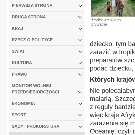
PIERWSZA STRONA
DRUGA STRONA
źródło: archiwum
prywatne
KRAJ
RZECZ O POLITYCE
dziecko, tym ba
zarazić w trop
ŚWIAT
preparatów szc
KULTURA
podać dziecku,
PRAWO
Których krajó
MONITOR WOLNEJ
Nie polecałaby
PRZEDSIĘBIORCZOŚCI
malarią. Szczeg
EKONOMIA
z reguły bardzi
więc kraje Afry
SPORT
zarażenia się m
SĄDY I PROKURATURA
Oceanię, czyli