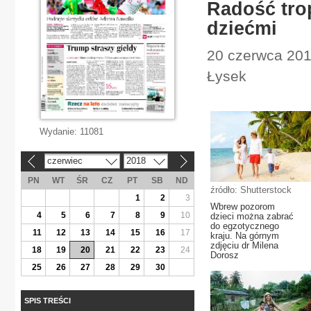
Radość trop
dziećmi
20 czerwca 201
Łysek
Wydanie:
11081
czerwiec
2018
«
»
PN
WT
ŚR
CZ
PT
SB
ND
źródło: Shutterstock
1
2
3
Wbrew pozorom
4
5
6
7
8
9
10
dzieci można zabrać
do egzotycznego
11
12
13
14
15
16
17
kraju. Na górnym
zdjęciu dr Milena
18
19
20
21
22
23
24
Dorosz
25
26
27
28
29
30
SPIS TREŚCI