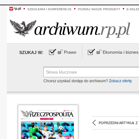
SZKOLENIA I KONFERENCJE
POZNAJ NASZE PRODUKTY
E-SKLE
Prawo
Ekonomia i biznes
SZUKAJ W:
Chcesz uzyskać dostęp do archiwum?
Zobacz ofertę
POPRZEDNI ARTYKUŁ Z