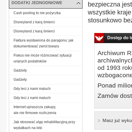
DODATKI JEDNODNIOWE
bezpieczna jes
wszystkie kraje 
Cash pooling to nie pożyczka
stosunkowo bez
Disneyland z karą śmierci
Disneyland z karą śmierci
Dostęp do tr
Faktura wystawiona do paragonu: jak
dokumentować zwrot towaru
Archiwum Rz
Fiskus nie może różnicować sytuacji
archiwalnyc
unijnych podatników
od 1993 roku
Gadżety
wzbogacone
Gadżety
Ponad milio
Gdy leci z nami maluch
Zamów dostę
Gdy leci z nami maluch
Internet upraszcza zakupy,
ale nie firmowe rozliczenia
Masz już wyku
Jak stosować ulgę rehabilitacyjną przy
wydatkach na leki