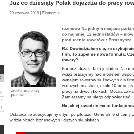
Już co dziesiąty Polak dojeżdża do pracy ro
20 czerwca 2018 | Ekonomia
rozmowa Na jednym miejscu parki
co najmniej 12 jednośladów – mówi
producenta rowerów z Przasnysza.
Rz: Dowiedziałem się, że szykujec
firm. To zupełnie nowa formuła. 
rowery?
Bartosz Idczak: Taka jest idea. Nie m
wciąż pracujemy nad modelem współp
D
wynajem rowerów służbowych dla firm 
3
w dużych miastach, około 10 proc. p
źródło: materiały
pracy na dwóch kółkach. Można zakłada
10
prasowe
Zamierzamy na niego odpowiedzieć.
17
Na jakiej zasadzie ma to funkcjon
24
Ostatecznie zdecydujemy o tym po pilotażu. Generalnie chcemy 
w dzielnicach biznesowych i dużych skupiskach...