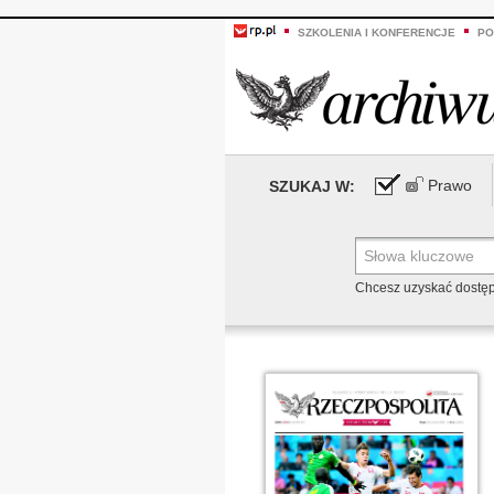
SZKOLENIA I KONFERENCJE
PO
Prawo
SZUKAJ W:
Chcesz uzyskać dostę