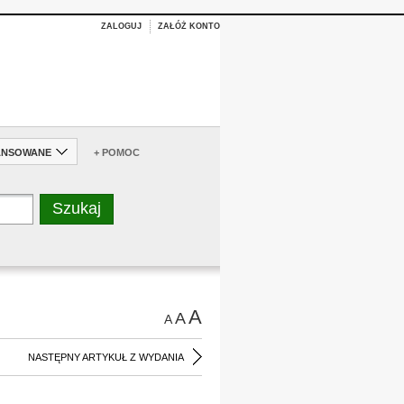
ZALOGUJ
ZAŁÓŻ KONTO
ANSOWANE
+ POMOC
A
A
A
NASTĘPNY ARTYKUŁ Z WYDANIA