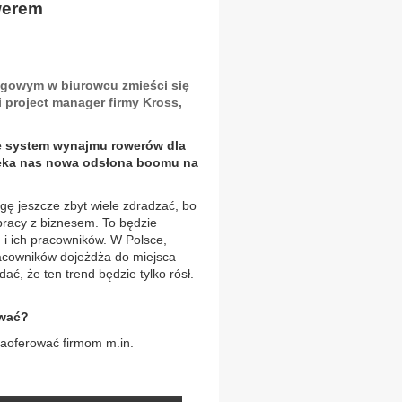
werem
ngowym w biurowcu zmieści się
 project manager firmy Kross,
ie system wynajmu rowerów dla
Czeka nas nowa odsłona boomu na
ogę jeszcze zbyt wiele zdradzać, bo
racy z biznesem. To będzie
i ich pracowników. W Polsce,
racowników dojeżdża do miejsca
ć, że ten trend będzie tylko rósł.
ować?
zaoferować firmom m.in.