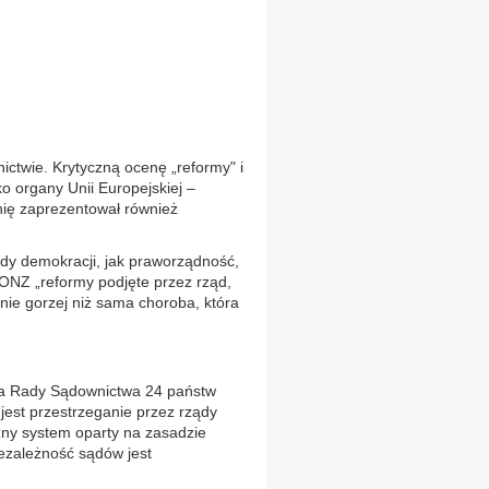
ctwie. Krytyczną ocenę „reformy" i
o organy Unii Europejskiej –
ię zaprezentował również
dy demokracji, jak praworządność,
ONZ „reformy podjęte przez rząd,
nie gorzej niż sama choroba, która
ca Rady Sądownictwa 24 państw
ą jest przestrzeganie przez rządy
zny system oparty na zasadzie
ezależność sądów jest