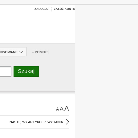
ZALOGUJ
ZAŁÓŻ KONTO
ANSOWANE
+ POMOC
A
A
A
NASTĘPNY ARTYKUŁ Z WYDANIA