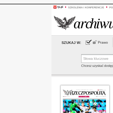
SZKOLENIA I KONFERENCJE
PO
Prawo
SZUKAJ W:
Chcesz uzyskać dostę