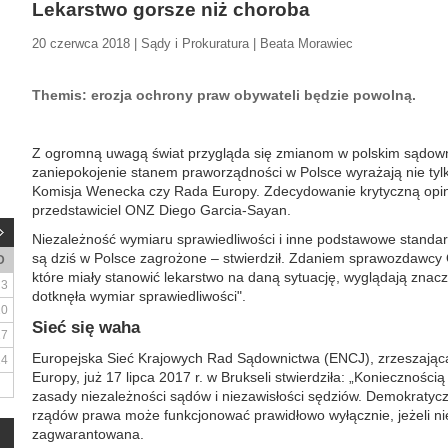
Lekarstwo gorsze niż choroba
20 czerwca 2018 | Sądy i Prokuratura | Beata Morawiec
Themis: erozja ochrony praw obywateli będzie powolną.
Z ogromną uwagą świat przygląda się zmianom w polskim sądowni
zaniepokojenie stanem praworządności w Polsce wyrażają nie tylk
Komisja Wenecka czy Rada Europy. Zdecydowanie krytyczną opin
przedstawiciel ONZ Diego Garcia-Sayan.
Niezależność wymiaru sprawiedliwości i inne podstawowe standar
są dziś w Polsce zagrożone – stwierdził. Zdaniem sprawozdawcy 
D
które miały stanowić lekarstwo na daną sytuację, wyglądają znacz
3
dotknęła wymiar sprawiedliwości".
10
Sieć się waha
17
Europejska Sieć Krajowych Rad Sądownictwa (ENCJ), zrzeszają
24
Europy, już 17 lipca 2017 r. w Brukseli stwierdziła: „Konieczności
zasady niezależności sądów i niezawisłości sędziów. Demokratyc
rządów prawa może funkcjonować prawidłowo wyłącznie, jeżeli ni
zagwarantowana.