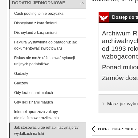
DODATKI JEDNODNIOWE
Cash pooling to nie pożyczka
Dostęp do tr
Disneyland z karą śmierci
Archiwum Rz
Disneyland z karą śmierci
archiwalnyc
Faktura wystawiona do paragonu: jak
od 1993 roku
dokumentować zwrot towaru
wzbogacone
Fiskus nie może różnicować sytuacji
unijnych podatników
Ponad milio
Gadżety
Zamów dostę
Gadżety
Gdy leci z nami maluch
Gdy leci z nami maluch
Masz już wyku
Internet upraszcza zakupy,
ale nie firmowe rozliczenia
Jak stosować ulgę rehabilitacyjną przy
POPRZEDNI ARTYKUŁ Z
wydatkach na leki