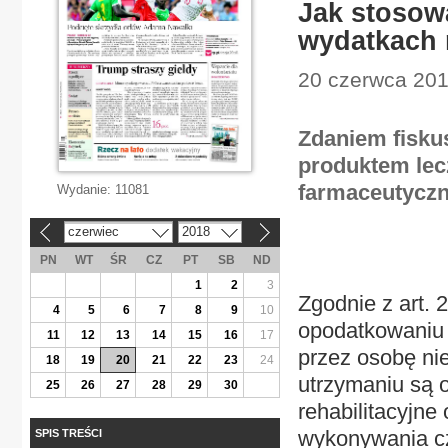
Jak stosowa
wydatkach 
20 czerwca 201
Zdaniem fiskus
produktem lec
farmaceutyczn
Wydanie:
11081
czerwiec
2018
«
»
PN
WT
ŚR
CZ
PT
SB
ND
1
2
3
Zgodnie z art. 
4
5
6
7
8
9
10
opodatkowaniu 
11
12
13
14
15
16
17
przez osobę ni
18
19
20
21
22
23
24
utrzymaniu są 
25
26
27
28
29
30
rehabilitacyjn
wykonywania cz
SPIS TREŚCI