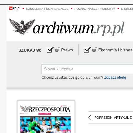
SZKOLENIA I KONFERENCJE
POZNAJ NASZE PRODUKTY
E-SKLE
Prawo
Ekonomia i biznes
SZUKAJ W:
Chcesz uzyskać dostęp do archiwum?
Zobacz ofertę
POPRZEDNI ARTYKUŁ Z