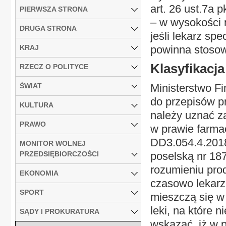
art. 26 ust.7a 
PIERWSZA STRONA
– w wysokości 
DRUGA STRONA
jeśli lekarz sp
KRAJ
powinna stosowa
Klasyfikacja
RZECZ O POLITYCE
ŚWIAT
Ministerstwo Fi
do przepisów p
KULTURA
należy uznać z
PRAWO
w prawie farmac
DD3.054.4.2018
MONITOR WOLNEJ
PRZEDSIĘBIORCZOŚCI
poselską nr 187
rozumieniu prod
EKONOMIA
czasowo lekarz 
SPORT
mieszczą się w 
leki, na które 
SĄDY I PROKURATURA
wskazać, iż w p