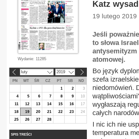
Katz wysadz
19 lutego 2019 
Jeśli poważni
to słowa Israe
antysemityzm 
atomowej.
Wydanie:
11285
Bo język dyplom
luty
2019
«
»
szefa izraelsk
PN
WT
ŚR
CZ
PT
SB
ND
niedomówień. D
1
2
3
wątpliwościami"
4
5
6
7
8
9
10
wygłaszają reg
11
12
13
14
15
16
17
całych narodów
18
19
20
21
22
23
24
25
26
27
28
I nic ich nie u
temperatura med
SPIS TREŚCI