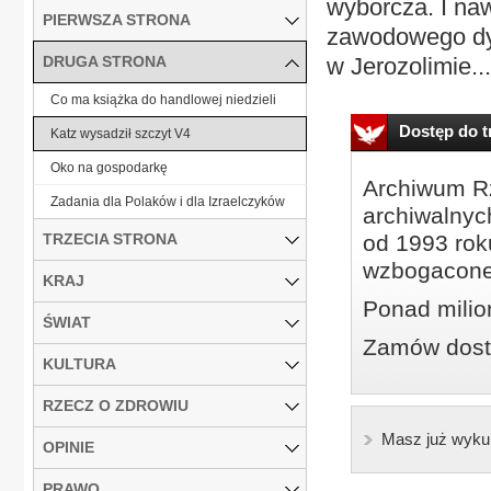
wyborcza. I naw
PIERWSZA STRONA
zawodowego dy
DRUGA STRONA
w Jerozolimie...
Co ma książka do handlowej niedzieli
Dostęp do tr
Katz wysadził szczyt V4
Oko na gospodarkę
Archiwum Rz
Zadania dla Polaków i dla Izraelczyków
archiwalnyc
TRZECIA STRONA
od 1993 roku
wzbogacone
KRAJ
Ponad milio
ŚWIAT
Zamów dostę
KULTURA
RZECZ O ZDROWIU
Masz już wyku
OPINIE
PRAWO