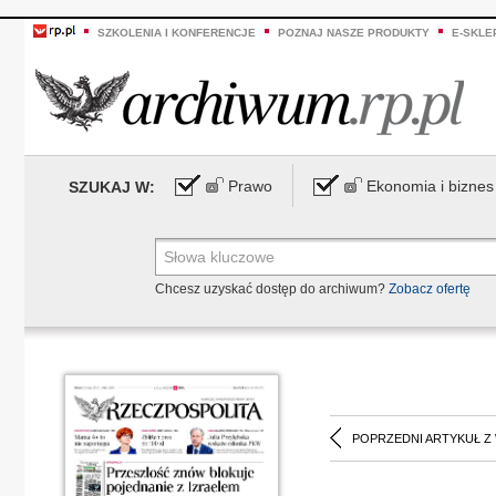
SZKOLENIA I KONFERENCJE
POZNAJ NASZE PRODUKTY
E-SKLE
Prawo
Ekonomia i biznes
SZUKAJ W:
Chcesz uzyskać dostęp do archiwum?
Zobacz ofertę
POPRZEDNI ARTYKUŁ Z