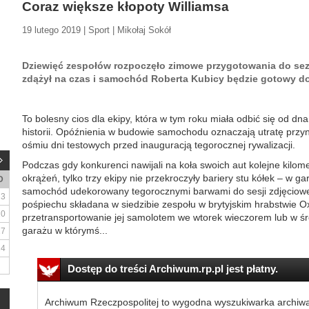
Coraz większe kłopoty Williamsa
19 lutego 2019 | Sport | Mikołaj Sokół
Dziewięć zespołów rozpoczęło zimowe przygotowania do sezo
zdążył na czas i samochód Roberta Kubicy będzie gotowy do
To bolesny cios dla ekipy, która w tym roku miała odbić się od dn
historii. Opóźnienia w budowie samochodu oznaczają utratę przyn
ośmiu dni testowych przed inauguracją tegorocznej rywalizacji.
Podczas gdy konkurenci nawijali na koła swoich aut kolejne kilom
okrążeń, tylko trzy ekipy nie przekroczyły bariery stu kółek – w g
D
samochód udekorowany tegorocznymi barwami do sesji zdjęciowe
3
pośpiechu składana w siedzibie zespołu w brytyjskim hrabstwie O
10
przetransportowanie jej samolotem we wtorek wieczorem lub w śr
garażu w którymś...
17
24
Dostęp do treści Archiwum.rp.pl jest płatny.
Archiwum Rzeczpospolitej to wygodna wyszukiwarka archiw