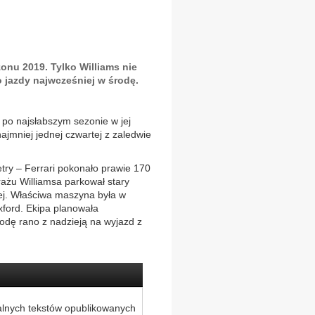
nu 2019. Tylko Williams nie
 jazdy najwcześniej w środę.
a po najsłabszym sezonie w jej
ajmniej jednej czwartej z zaledwie
etry – Ferrari pokonało prawie 170
arażu Williamsa parkował stary
j. Właściwa maszyna była w
xford. Ekipa planowała
odę rano z nadzieją na wyjazd z
alnych tekstów opublikowanych