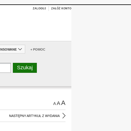
ZALOGUJ
ZAŁÓŻ KONTO
ANSOWANE
+ POMOC
A
A
A
NASTĘPNY ARTYKUŁ Z WYDANIA