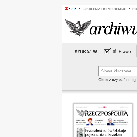
SZKOLENIA I KONFERENCJE
PO
Prawo
SZUKAJ W:
Chcesz uzyskać dostę