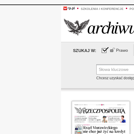
SZKOLENIA I KONFERENCJE
PO
Prawo
SZUKAJ W:
Chcesz uzyskać dostę