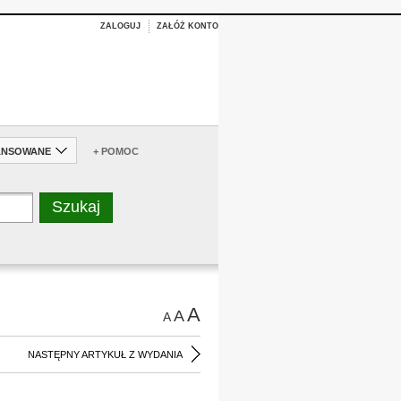
ZALOGUJ
ZAŁÓŻ KONTO
ANSOWANE
+ POMOC
A
A
A
NASTĘPNY ARTYKUŁ Z WYDANIA