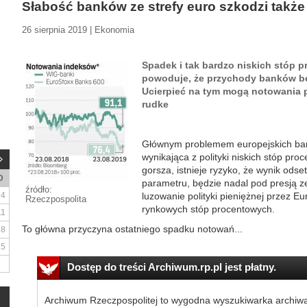
Słabość banków ze strefy euro szkodzi także
26 sierpnia 2019 | Ekonomia
Spadek i tak bardzo niskich stóp p
powoduje, że przychody banków bę
Ucierpieć na tym mogą notowania 
rudke
Głównym problemem europejskich ban
wynikająca z polityki niskich stóp pr
gorsza, istnieje ryzyko, że wynik ods
D
parametru, będzie nadal pod presją 
źródło:
4
luzowanie polityki pieniężnej przez E
Rzeczpospolita
rynkowych stóp procentowych.
11
To główna przyczyna ostatniego spadku notowań...
18
25
Dostęp do treści Archiwum.rp.pl jest płatny.
Archiwum Rzeczpospolitej to wygodna wyszukiwarka archiw