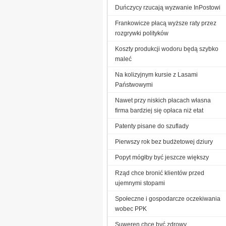
Duńczycy rzucają wyzwanie InPostowi
Frankowicze płacą wyższe raty przez
rozgrywki polityków
Koszty produkcji wodoru będą szybko
maleć
Na kolizyjnym kursie z Lasami
Państwowymi
Nawet przy niskich płacach własna
firma bardziej się opłaca niż etat
Patenty pisane do szuflady
Pierwszy rok bez budżetowej dziury
Popyt mógłby być jeszcze większy
Rząd chce bronić klientów przed
ujemnymi stopami
Społeczne i gospodarcze oczekiwania
wobec PPK
Suweren chce być zdrowy