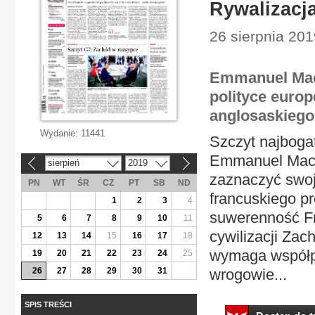
Rywalizacj
26 sierpnia 201
Emmanuel Mac
polityce euro
anglosaskiego
Wydanie:
11441
Szczyt najboga
Emmanuel Macro
sierpień
2019
«
»
zaznaczyć swoj
PN
WT
ŚR
CZ
PT
SB
ND
francuskiego pr
1
2
3
4
suwerenność Fr
5
6
7
8
9
10
11
cywilizacji Zac
12
13
14
15
16
17
18
wymaga współpr
19
20
21
22
23
24
25
26
27
28
29
30
31
wrogowie...
SPIS TREŚCI