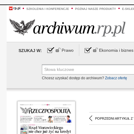
SZKOLENIA I KONFERENCJE
POZNAJ NASZE PRODUKTY
E-SKLE
Prawo
Ekonomia i biznes
SZUKAJ W:
Chcesz uzyskać dostęp do archiwum?
Zobacz ofertę
POPRZEDNI ARTYKUŁ Z