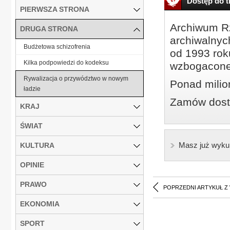
Dostęp do tr
PIERWSZA STRONA
Archiwum Rz
DRUGA STRONA
archiwalnyc
Budżetowa schizofrenia
od 1993 roku
Kilka podpowiedzi do kodeksu
wzbogacone
Rywalizacja o przywództwo w nowym
Ponad milio
ładzie
Zamów dostę
KRAJ
ŚWIAT
Masz już wyku
KULTURA
OPINIE
PRAWO
POPRZEDNI ARTYKUŁ Z
EKONOMIA
SPORT