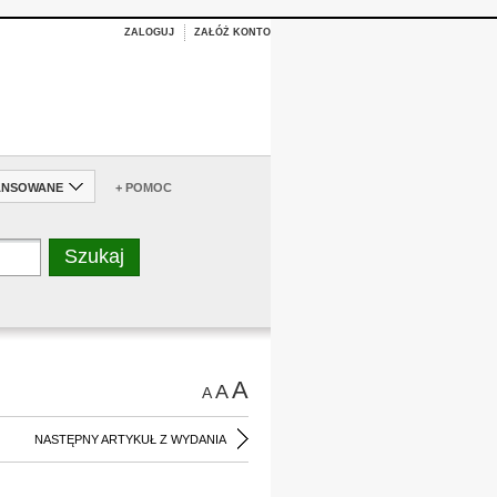
ZALOGUJ
ZAŁÓŻ KONTO
ANSOWANE
+ POMOC
A
A
A
NASTĘPNY ARTYKUŁ Z WYDANIA