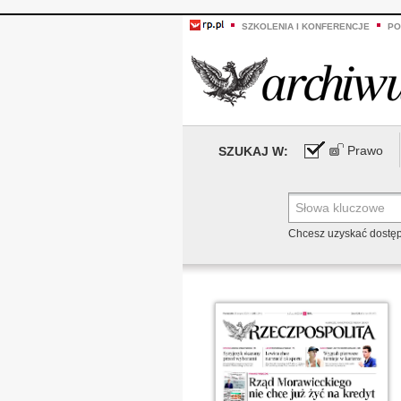
SZKOLENIA I KONFERENCJE
PO
Prawo
SZUKAJ W:
Chcesz uzyskać dostę