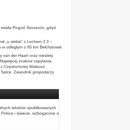
 miała Pogoń Szczecin, gdyż
ł „u siebie" z Lechem 2:3 –
 w odległym o 85 km Bełchatowie.
 van der Haart oraz niestety
. Najwięcej znaków zapytania
u z Częstochowy Mateusz
i Satce. Zawodnik gospodarzy
alnych tekstów opublikowanych
 Polsce i świecie, wzbogacone o