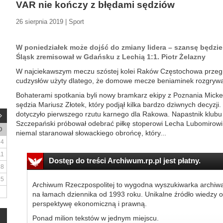
VAR nie kończy z błędami sędziów
26 sierpnia 2019 | Sport
W poniedziałek może dojść do zmiany lidera – szansę będzie
Śląsk zremisował w Gdańsku z Lechią 1:1. Piotr Żelazny
W najciekawszym meczu szóstej kolei Raków Częstochowa przegra
cudzysłów użyty dlatego, że domowe mecze beniaminek rozgrywa
Bohaterami spotkania byli nowy bramkarz ekipy z Poznania Mickey
sędzia Mariusz Złotek, który podjął kilka bardzo dziwnych decyzji
dotyczyło pierwszego rzutu karnego dla Rakowa. Napastnik klub
Szczepański próbował odebrać piłkę stoperowi Lecha Lubomirow
D
niemal staranował słowackiego obrońcę, który...
4
11
Dostęp do treści Archiwum.rp.pl jest płatny.
18
25
Archiwum Rzeczpospolitej to wygodna wyszukiwarka archiw
na łamach dziennika od 1993 roku. Unikalne źródło wiedzy o
perspektywę ekonomiczną i prawną.
Ponad milion tekstów w jednym miejscu.