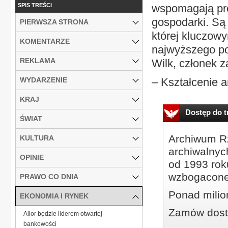
SPIS TREŚCI
wspomagają pro
gospodarki. Są 
PIERWSZA STRONA
której kluczow
KOMENTARZE
najwyższego po
REKLAMA
Wilk, członek 
WYDARZENIE
– Kształcenie a
KRAJ
Dostęp do tr
ŚWIAT
Archiwum Rz
KULTURA
archiwalnyc
OPINIE
od 1993 roku
wzbogacone
PRAWO CO DNIA
Ponad milio
EKONOMIA I RYNEK
Zamów dostę
Alior będzie liderem otwartej
bankowości