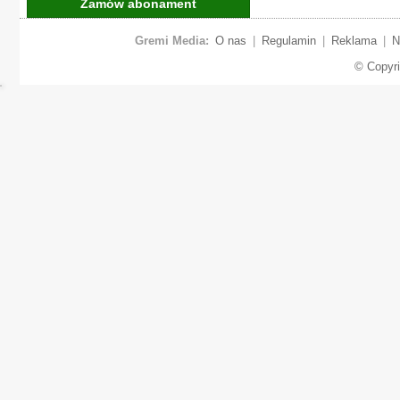
Zamów abonament
Gremi Media:
O nas
|
Regulamin
|
Reklama
|
N
© Copyr