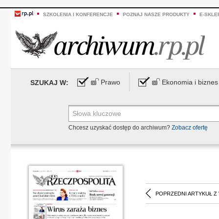
SZKOLENIA I KONFERENCJE
POZNAJ NASZE PRODUKTY
E-SKLE
Prawo
Ekonomia i biznes
SZUKAJ W:
Chcesz uzyskać dostęp do archiwum?
Zobacz ofertę
POPRZEDNI ARTYKUŁ Z