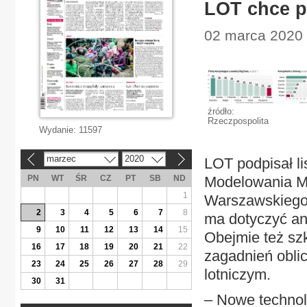
LOT chce p
02 marca 2020 |
źródło:
Rzeczpospolita
Wydanie:
11597
marzec
2020
LOT podpisał li
«
»
PN
WT
ŚR
CZ
PT
SB
ND
Modelowania M
1
Warszawskiego 
2
3
4
5
6
7
8
ma dotyczyć ana
9
10
11
12
13
14
15
Obejmie też szk
16
17
18
19
20
21
22
zagadnień obli
23
24
25
26
27
28
29
lotniczym.
30
31
– Nowe technol