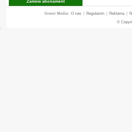
Zamów abonament
Gremi Media:
O nas
|
Regulamin
|
Reklama
|
N
© Copyr