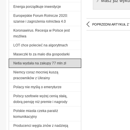
Masz już wyku
Energa porządkuje inwestycje
Europejskie Forum Rolnicze 2020:
szanse i zagrożenia rolnictwa 4.0
POPRZEDNI ARTYKUŁ Z
Koronawirus. Recesja w Polsce jest
możliwa
LOT chce polecieć na algorytmach
Maseczki to za mało dla gospodarki
Netia wydała na zakupy 77 mln zł
Niemcy coraz mocniej kuszą
pracowników z Ukrainy
Polacy nie myślą o emeryturze
Polscy szefowie wyżej cenią stałą,
dobrą pensję niż premie i nagrody
Polskie miasta czeka paraliż
komunikacyjny
Producenci węgla znów z nadzieją