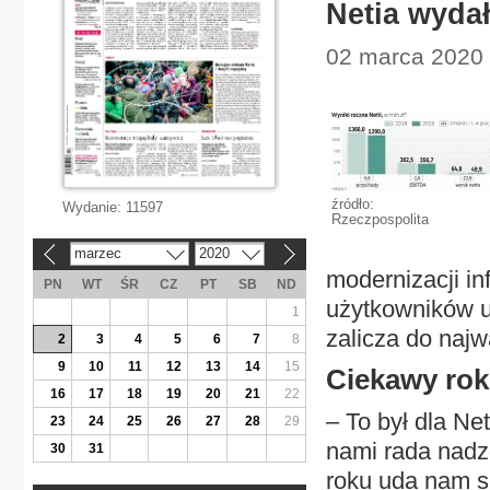
Netia wydał
02 marca 2020 |
źródło:
Wydanie:
11597
Rzeczpospolita
marzec
2020
«
»
modernizacji in
PN
WT
ŚR
CZ
PT
SB
ND
użytkowników u
1
zalicza do naj
2
3
4
5
6
7
8
9
10
11
12
13
14
15
Ciekawy rok
16
17
18
19
20
21
22
– To był dla Ne
23
24
25
26
27
28
29
nami rada nadz
30
31
roku uda nam s