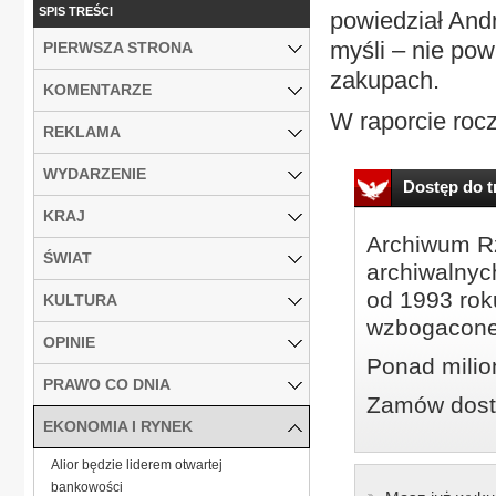
SPIS TREŚCI
powiedział And
myśli – nie pow
PIERWSZA STRONA
zakupach.
KOMENTARZE
W raporcie roc
REKLAMA
WYDARZENIE
Dostęp do tr
KRAJ
Archiwum Rz
ŚWIAT
archiwalnyc
od 1993 roku
KULTURA
wzbogacone
OPINIE
Ponad milio
PRAWO CO DNIA
Zamów dostę
EKONOMIA I RYNEK
Alior będzie liderem otwartej
bankowości