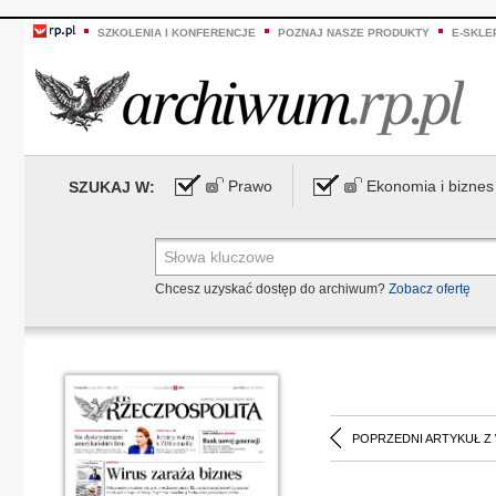
SZKOLENIA I KONFERENCJE
POZNAJ NASZE PRODUKTY
E-SKLE
Prawo
Ekonomia i biznes
SZUKAJ W:
Chcesz uzyskać dostęp do archiwum?
Zobacz ofertę
POPRZEDNI ARTYKUŁ Z