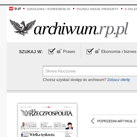
SZKOLENIA I KONFERENCJE
POZNAJ NASZE PRODUKTY
E-SKLE
Prawo
Ekonomia i biznes
SZUKAJ W:
Chcesz uzyskać dostęp do archiwum?
Zobacz ofertę
POPRZEDNI ARTYKUŁ Z