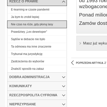
od 1993 roku
RZECZ O PRAWIE
wzbogacone
E-learning w czasie pandemii
Ponad milio
Ja bym to zrobił lepiej
Zamów dostę
Nie czas na róże, gdy płoną lasy
Prawdziwy „Lex deweloper”
Sądów w debacie nie było
Masz już wyku
Ta odmowa ma inne znaczenie
Trybunał ma jurysdykcję
Zastrzeżenia do wyborów
POPRZEDNI ARTYKUŁ Z
Znaleźć sposób na zakaz
DOBRA ADMINISTRACJA
KOMUNIKATY
RZECZPOSPOLITA CYFROWA
NIEPRZYPISANE