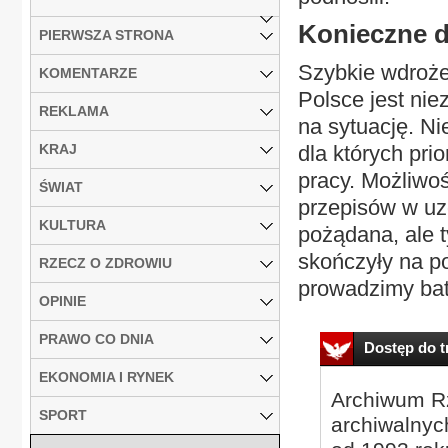
Konieczne d
PIERWSZA STRONA
Szybkie wdroże
KOMENTARZE
Polsce jest ni
REKLAMA
na sytuację. Ni
KRAJ
dla których pri
pracy. Możliwo
ŚWIAT
przepisów w uzg
KULTURA
pożądana, ale t
skończyły na po
RZECZ O ZDROWIU
prowadzimy bata
OPINIE
PRAWO CO DNIA
Dostęp do tr
EKONOMIA I RYNEK
Archiwum Rz
SPORT
archiwalnyc