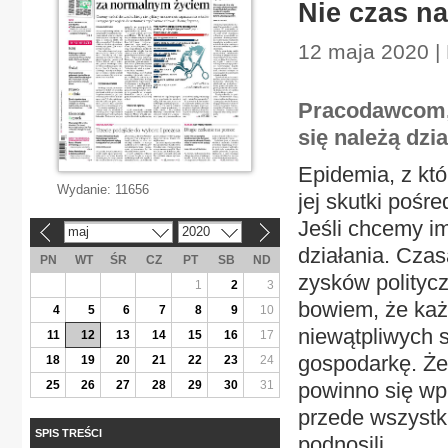
Nie czas na
12 maja 2020 |
Pracodawcom, 
się należą dzi
Epidemia, z kt
Wydanie:
11656
jej skutki pośr
Jeśli chcemy im
maj
2020
«
»
działania. Cza
PN
WT
ŚR
CZ
PT
SB
ND
zysków politycz
1
2
3
bowiem, że każ
4
5
6
7
8
9
10
niewątpliwych s
11
12
13
14
15
16
17
gospodarkę. Żeb
18
19
20
21
22
23
24
25
26
27
28
29
30
31
powinno się wp
przede wszystk
SPIS TREŚCI
podnosili.