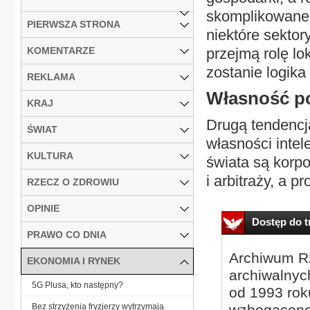
skomplikowane 
PIERWSZA STRONA
niektóre sektor
KOMENTARZE
przejmą rolę l
zostanie logika 
REKLAMA
Własność 
KRAJ
Drugą tendencj
ŚWIAT
własności inte
KULTURA
świata są korpo
i arbitraży, a 
RZECZ O ZDROWIU
OPINIE
Dostęp do tr
PRAWO CO DNIA
Archiwum Rz
EKONOMIA I RYNEK
archiwalnyc
5G Plusa, kto następny?
od 1993 roku
Bez strzyżenia fryzjerzy wytrzymają
wzbogacone