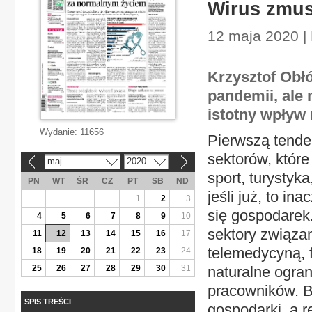
Wirus zmus
12 maja 2020 |
Krzysztof Obłó
pandemii, ale 
istotny wpływ
Wydanie:
11656
Pierwszą tende
sektorów, któr
maj
2020
«
»
sport, turystyk
PN
WT
ŚR
CZ
PT
SB
ND
jeśli już, to in
1
2
3
się gospodarek
4
5
6
7
8
9
10
sektory związa
11
12
13
14
15
16
17
telemedycyną, f
18
19
20
21
22
23
24
25
26
27
28
29
30
31
naturalne ogra
pracowników. B
SPIS TREŚCI
gospodarki, a 