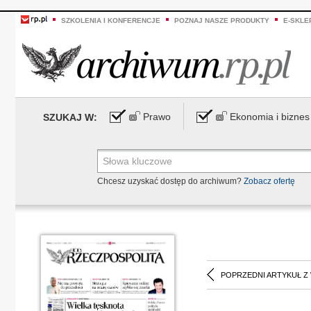
SZKOLENIA I KONFERENCJE
POZNAJ NASZE PRODUKTY
E-SKLE
Prawo
Ekonomia i biznes
SZUKAJ W:
Chcesz uzyskać dostęp do archiwum?
Zobacz ofertę
POPRZEDNI ARTYKUŁ Z