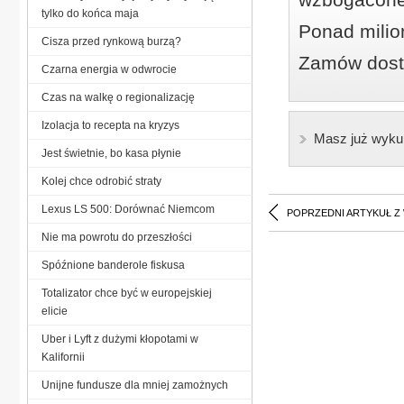
tylko do końca maja
Ponad milio
Cisza przed rynkową burzą?
Zamów dostę
Czarna energia w odwrocie
Czas na walkę o regionalizację
Izolacja to recepta na kryzys
Masz już wyku
Jest świetnie, bo kasa płynie
Kolej chce odrobić straty
Lexus LS 500: Dorównać Niemcom
POPRZEDNI ARTYKUŁ Z
Nie ma powrotu do przeszłości
Spóźnione banderole fiskusa
Totalizator chce być w europejskiej
elicie
Uber i Lyft z dużymi kłopotami w
Kalifornii
Unijne fundusze dla mniej zamożnych