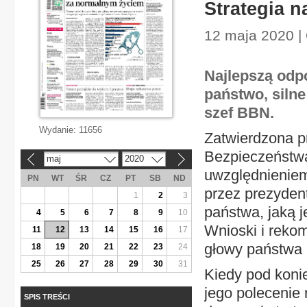
Strategia 
12 maja 2020 | 
Najlepszą odp
państwo, silne
szef BBN.
Wydanie:
11656
Zatwierdzona p
Bezpieczeństw
maj
2020
«
»
uwzględnienie
PN
WT
ŚR
CZ
PT
SB
ND
przez prezydent
1
2
3
państwa, jaką 
4
5
6
7
8
9
10
Wnioski i rekom
11
12
13
14
15
16
17
głowy państwa 
18
19
20
21
22
23
24
25
26
27
28
29
30
31
Kiedy pod koni
jego polecenie
SPIS TREŚCI