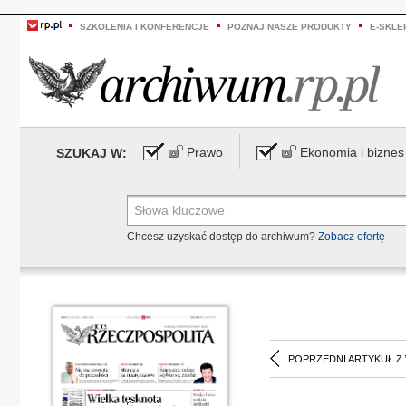
SZKOLENIA I KONFERENCJE
POZNAJ NASZE PRODUKTY
E-SKLE
Prawo
Ekonomia i biznes
SZUKAJ W:
Chcesz uzyskać dostęp do archiwum?
Zobacz ofertę
POPRZEDNI ARTYKUŁ Z