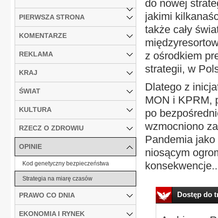
do nowej strate
jakimi kilkanaśc
PIERWSZA STRONA
także cały św
KOMENTARZE
międzyresortow
z ośrodkiem pr
REKLAMA
strategii, w Po
KRAJ
Dlatego z inicj
ŚWIAT
MON i KPRM, po
KULTURA
po bezpośredn
wzmocniono zap
RZECZ O ZDROWIU
Pandemia jako 
OPINIE
niosącym ogrom
konsekwencje..
Kod genetyczny bezpieczeństwa
Strategia na miarę czasów
Dostęp do tr
PRAWO CO DNIA
EKONOMIA I RYNEK