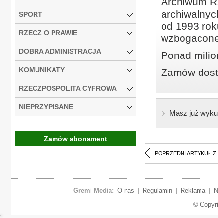
Archiwum Rz
archiwalnyc
SPORT
od 1993 roku
RZECZ O PRAWIE
wzbogacone
DOBRA ADMINISTRACJA
Ponad milio
KOMUNIKATY
Zamów dostę
RZECZPOSPOLITA CYFROWA
NIEPRZYPISANE
Masz już wyku
Zamów abonament
POPRZEDNI ARTYKUŁ Z
Gremi Media:
O nas
|
Regulamin
|
Reklama
|
N
© Copyr