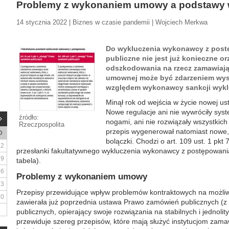
Problemy z wykonaniem umowy a podstawy 
14 stycznia 2022 | Biznes w czasie pandemii | Wojciech Merkwa
Do wykluczenia wykonawcy z post
publiczne nie jest już konieczne o
odszkodowania na rzecz zamawiają
umownej może być zdarzeniem wys
względem wykonawcy sankcji wykl
Minął rok od wejścia w życie nowej u
Nowe regulacje ani nie wywróciły sy
źródło:
nogami, ani nie rozwiązały wszystkic
Rzeczpospolita
przepis wygenerował natomiast nowe,
D
bolączki. Chodzi o art. 109 ust. 1 pkt
2
przesłanki fakultatywnego wykluczenia wykonawcy z postępowani
9
tabela).
16
Problemy z wykonaniem umowy
23
Przepisy przewidujące wpływ problemów kontraktowych na możl
30
zawierała już poprzednia ustawa Prawo zamówień publicznych (z
publicznych, opierający swoje rozwiązania na stabilnych i jednoli
przewiduje szereg przepisów, które mają służyć instytucjom zamaw