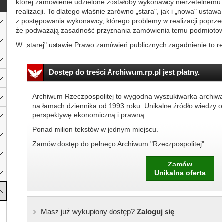
której zamówienie udzielone zostałoby wykonawcy nierzetelnemu 
realizacji. To dlatego właśnie zarówno „stara", jak i „nowa" usta
z postępowania wykonawcy, którego problemy w realizacji poprzedn
że podważają zasadność przyznania zamówienia temu podmiotow
W „starej" ustawie Prawo zamówień publicznych zagadnienie to re
Dostęp do treści Archiwum.rp.pl jest płatny.
Archiwum Rzeczpospolitej to wygodna wyszukiwarka archiw
na łamach dziennika od 1993 roku. Unikalne źródło wiedzy o
perspektywę ekonomiczną i prawną.
Ponad milion tekstów w jednym miejscu.
Zamów dostęp do pełnego Archiwum "Rzeczpospolitej"
Zamów
Unikalna oferta
Masz już wykupiony dostęp?
Zaloguj się