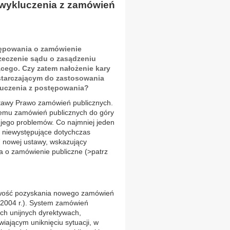
wykluczenia z zamówień
ępowania o zamówienie
rzeczenie sądu o zasądzeniu
cego. Czy zatem nałożenie kary
tarczającym do zastosowania
uczenia z postępowania?
stawy Prawo zamówień publicznych.
stemu zamówień publicznych do góry
h jego problemów. Co najmniej jeden
 niewystępujące dotychczas
 7 nowej ustawy, wskazujący
a o zamówienie publiczne (>patrz
iwość pozyskania nowego zamówień
 2004 r.). System zamówień
tych unijnych dyrektywach,
iającym uniknięciu sytuacji, w