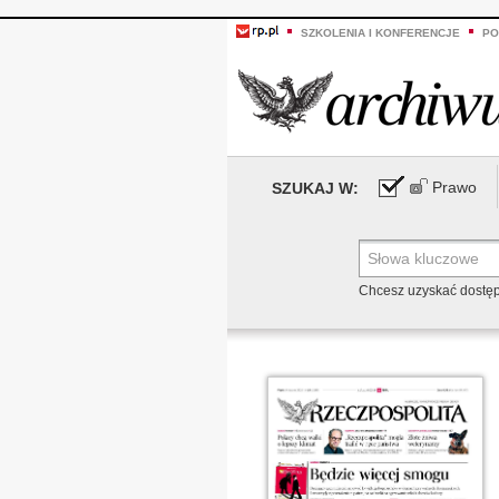
SZKOLENIA I KONFERENCJE
PO
Prawo
SZUKAJ W:
Chcesz uzyskać dostę