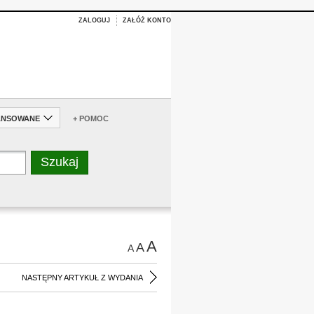
ZALOGUJ
ZAŁÓŻ KONTO
ANSOWANE
+ POMOC
A
A
A
NASTĘPNY ARTYKUŁ Z WYDANIA