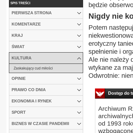
SPIS TREŚCI
będzie obserwo
PIERWSZA STRONA
Nigdy nie k
KOMENTARZE
Potem następuje
niekwestionowa
KRAJ
erotyczny tani
ŚWIAT
spełnienie i or
KULTURA
Ale nie należy 
wtykane za maj
Zaskakujący cud miłości
Odwrotnie: nien
OPINIE
PRAWO CO DNIA
Dostęp do tr
EKONOMIA I RYNEK
Archiwum Rz
SPORT
archiwalnyc
od 1993 roku
BIZNES W CZASIE PANDEMII
wzbogacone