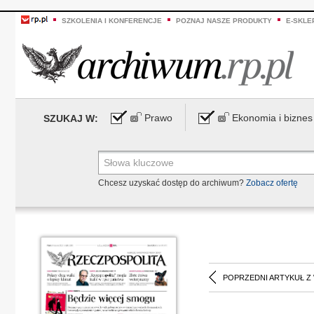
SZKOLENIA I KONFERENCJE
POZNAJ NASZE PRODUKTY
E-SKLE
Prawo
Ekonomia i biznes
SZUKAJ W:
Chcesz uzyskać dostęp do archiwum?
Zobacz ofertę
POPRZEDNI ARTYKUŁ Z