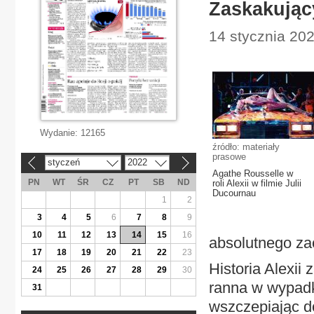
Zaskakując
14 stycznia 202
Wydanie:
12165
źródło: materiały
prasowe
styczeń
2022
«
»
Agathe Rousselle w
PN
WT
ŚR
CZ
PT
SB
ND
roli Alexii w filmie Julii
Ducournau
1
2
3
4
5
6
7
8
9
10
11
12
13
14
15
16
absolutnego za
17
18
19
20
21
22
23
Historia Alexii
24
25
26
27
28
29
30
ranna w wypadk
31
wszczepiając d