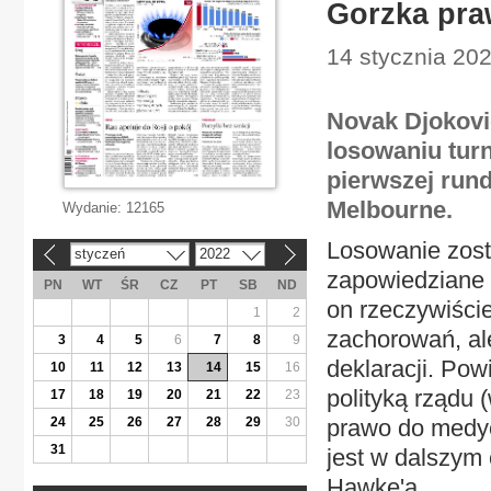
Gorzka pra
14 stycznia 202
Novak Djoković
losowaniu turn
pierwszej rund
Melbourne.
Wydanie:
12165
Losowanie zost
styczeń
2022
«
»
zapowiedziane w
PN
WT
ŚR
CZ
PT
SB
ND
on rzeczywiście
1
2
zachorowań, ale
3
4
5
6
7
8
9
deklaracji. Pow
10
11
12
13
14
15
16
polityką rządu 
17
18
19
20
21
22
23
24
25
26
27
28
29
30
prawo do medyc
31
jest w dalszym 
Hawke'a.