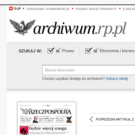
SZKOLENIA I KONFERENCJE
POZNAJ NASZE PRODUKTY
E-SKLE
Prawo
Ekonomia i biznes
SZUKAJ W:
Chcesz uzyskać dostęp do archiwum?
Zobacz ofertę
POPRZEDNI ARTYKUŁ Z