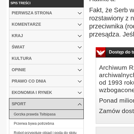
SPIS TREŚCI
Fakt, że Serb w
PIERWSZA STRONA
rozstawiony z n
KOMENTARZE
przeciwnika (r
przesądza. Jeśl
KRAJ
ŚWIAT
Dostęp do tr
KULTURA
Archiwum Rz
OPINIE
archiwalnyc
PRAWO CO DNIA
od 1993 roku
wzbogacone
EKONOMIA I RYNEK
Ponad milio
SPORT
Zamów dostę
Gorzka prawda Tsitsipasa
Przerwa bywa potrzebna
Robot przygotuje obiad i poda do stołu