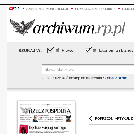
SZKOLENIA I KONFERENCJE
POZNAJ NASZE PRODUKTY
E-SKLE
Prawo
Ekonomia i biznes
SZUKAJ W:
Chcesz uzyskać dostęp do archiwum?
Zobacz ofertę
POPRZEDNI ARTYKUŁ Z