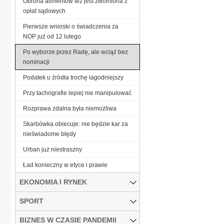
Obrona alimentów też jest zwolniona z
opłat sądowych
Pierwsze wnioski o świadczenia za
NOP już od 12 lutego
Po wyborze przez Radę, ale wciąż bez
nominacji
Podatek u źródła trochę łagodniejszy
Przy tachografie lepiej nie manipulować
Rozprawa zdalna była niemożliwa
Skarbówka obiecuje: nie będzie kar za
nieświadome błędy
Urban już niestraszny
Ład konieczny w etyce i prawie
EKONOMIA I RYNEK
SPORT
BIZNES W CZASIE PANDEMII