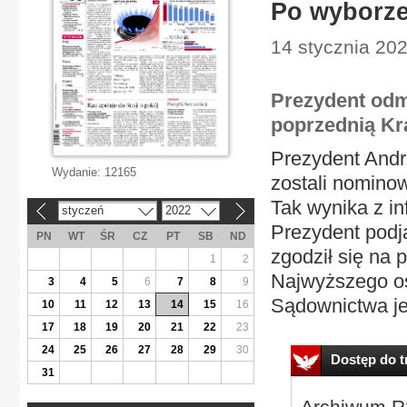
Po wyborze
14 stycznia 202
Prezydent od
poprzednią Kr
Prezydent Andr
Wydanie:
12165
zostali nomino
Tak wynika z in
styczeń
2022
«
»
Prezydent podją
PN
WT
ŚR
CZ
PT
SB
ND
zgodził się na 
1
2
Najwyższego o
3
4
5
6
7
8
9
Sądownictwa je
10
11
12
13
14
15
16
17
18
19
20
21
22
23
24
25
26
27
28
29
30
Dostęp do tr
31
Archiwum Rz