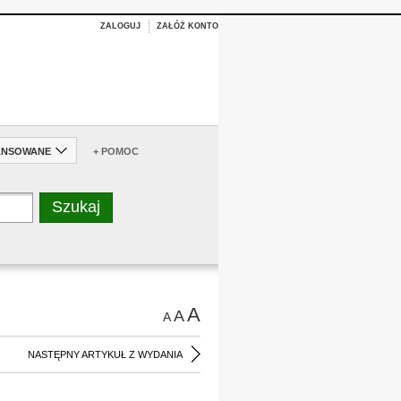
ZALOGUJ
ZAŁÓŻ KONTO
ANSOWANE
+ POMOC
A
A
A
NASTĘPNY ARTYKUŁ Z WYDANIA