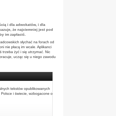
ią i dla adwokatów, i dla
azuje, że najciemniej jest pod
by im zapłacić.
radcowskich słychać na forach od
ni nie płacą im wcale. Aplikanci
ś trzeba żyć i się utrzymać. Nic
łpracuje, ucząc się u niego zawodu
alnych tekstów opublikowanych
 Polsce i świecie, wzbogacone o