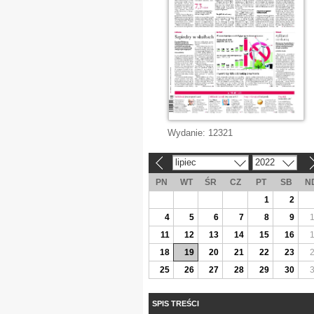
Wydanie:
12321
lipiec
2022
«
»
PN
WT
ŚR
CZ
PT
SB
N
1
2
4
5
6
7
8
9
11
12
13
14
15
16
18
19
20
21
22
23
25
26
27
28
29
30
SPIS TREŚCI