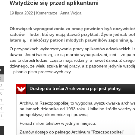
Wstydźcie się przed aplikantami
19 lipca 2022 | Komentarze | Anna Wojda
Obowiązek wynagradzania za pracę powinien być oczywistośc
radców – ludzi, którzy mają dawać przykład. Życie jednak pok
latarnią, i niektórzy patroni młodych prawników zapominają, 
O przypadkach wykorzystywania pracy aplikantów adwokackich i 
dawna. Jedni twierdzą, że są marnie wynagradzani, inni – że patro
zaś to dorośli ludzie, często mają rodziny, a nawet dzieci. Z czego
dziwnego, że wielu szuka innej pracy, a z patronem jedynie wspó
– pisania pism procesowych czy...
D
3
Dostęp do treści Archiwum.rp.pl jest płatny.
10
17
Archiwum Rzeczpospolitej to wygodna wyszukiwarka archiw
24
na łamach dziennika od 1993 roku. Unikalne źródło wiedzy o
perspektywę ekonomiczną i prawną.
31
Ponad milion tekstów w jednym miejscu.
Zamów dostęp do pełnego Archiwum "Rzeczpospolitej"