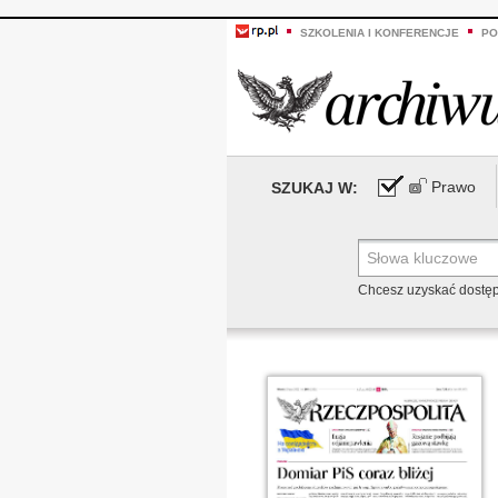
SZKOLENIA I KONFERENCJE
PO
Prawo
SZUKAJ W:
Chcesz uzyskać dostę