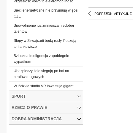
Przyszłość Volvo to elektromobilność
Sieci energetyczne nie przyjmują więcej
POPRZEDNI ARTYKUŁ Z
OZE
Spowolnienie już zmniejsza niedobór
talentów
Stopy w Szwajcarii będą rosły. Poczują
to frankowicze
Sztuczna inteligencja zapobiegnie
wypadkom
Ubezpieczyciele sięgają po bat na
piratów drogowych
W łódzkie studio VR inwestuje gigant
SPORT
RZECZ O PRAWIE
DOBRA ADMINISTRACJA