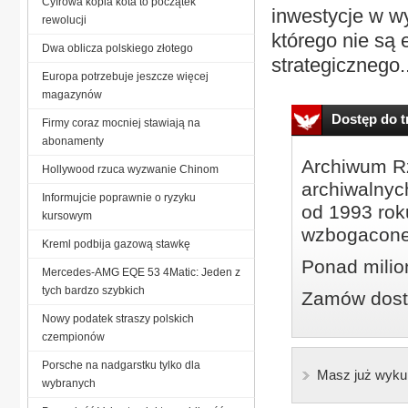
Cyfrowa kopia kota to początek
inwestycje w w
rewolucji
którego nie są 
Dwa oblicza polskiego złotego
strategicznego..
Europa potrzebuje jeszcze więcej
magazynów
Dostęp do tr
Firmy coraz mocniej stawiają na
abonamenty
Archiwum Rz
Hollywood rzuca wyzwanie Chinom
archiwalnyc
Informujcie poprawnie o ryzyku
od 1993 roku
kursowym
wzbogacone
Kreml podbija gazową stawkę
Ponad milio
Mercedes-AMG EQE 53 4Matic: Jeden z
tych bardzo szybkich
Zamów dostę
Nowy podatek straszy polskich
czempionów
Porsche na nadgarstku tylko dla
Masz już wyku
wybranych