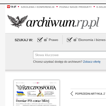
SZKOLENIA I KONFERENCJE
POZNAJ NASZE PRODUKTY
E-SKLE
Prawo
Ekonomia i biznes
SZUKAJ W:
Chcesz uzyskać dostęp do archiwum?
Zobacz ofertę
POPRZEDNI ARTYKUŁ Z