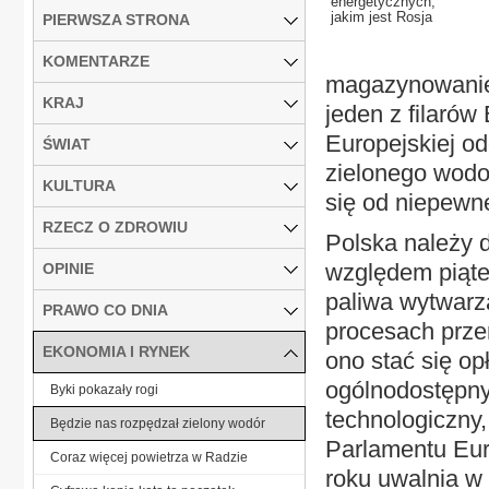
energetycznych,
jakim jest Rosja
PIERWSZA STRONA
KOMENTARZE
magazynowanie,
KRAJ
jeden z filarów
Europejskiej od
ŚWIAT
zielonego wodo
KULTURA
się od niepewne
RZECZ O ZDROWIU
Polska należy 
względem piąte
OPINIE
paliwa wytwarz
PRAWO CO DNIA
procesach prze
EKONOMIA I RYNEK
ono stać się o
ogólnodostępny
Byki pokazały rogi
technologiczny
Będzie nas rozpędzał zielony wodór
Parlamentu Eur
Coraz więcej powietrza w Radzie
roku uwalnia w