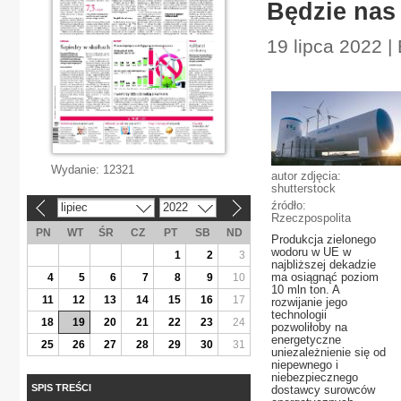
Będzie nas
19 lipca 2022 
Wydanie:
12321
autor zdjęcia:
shutterstock
źródło:
lipiec
2022
«
»
Rzeczpospolita
PN
WT
ŚR
CZ
PT
SB
ND
Produkcja zielonego
wodoru w UE w
1
2
3
najbliższej dekadzie
ma osiągnąć poziom
4
5
6
7
8
9
10
10 mln ton. A
11
12
13
14
15
16
17
rozwijanie jego
technologii
18
19
20
21
22
23
24
pozwoliłoby na
energetyczne
25
26
27
28
29
30
31
uniezależnienie się od
niepewnego i
niebezpiecznego
SPIS TREŚCI
dostawcy surowców