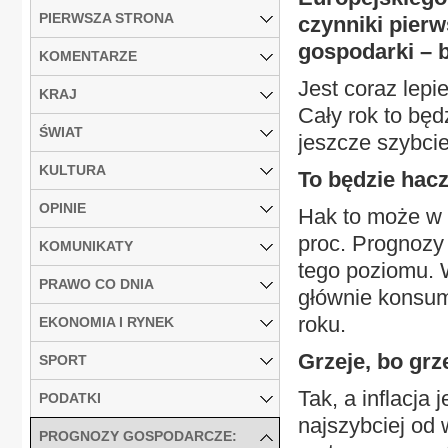
PIERWSZA STRONA
czynniki pierw
gospodarki – b
KOMENTARZE
Jest coraz lepie
KRAJ
Cały rok to będ
ŚWIAT
jeszcze szybcie
KULTURA
To będzie hac
OPINIE
Hak to może w 2
proc. Prognozy
KOMUNIKATY
tego poziomu. W
PRAWO CO DNIA
głównie konsum
roku.
EKONOMIA I RYNEK
Grzeje, bo grz
SPORT
Tak, a inflacja
PODATKI
najszybciej od 
PROGNOZY GOSPODARCZE: