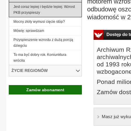
motorem wzrostu
Jest coraz lepiej i będzie lepiej. Wzrost
odbudowę oszczę
PKB przyspieszy
wiadomość w 202
Mocny złoty wymusi cięcie stóp?
Mówię: sprawdzam
Dostęp do tr
Przyspieszenie wzrostu z dużą porcją
dziegciu
Archiwum Rz
To ma być dobry rok. Koniunktura
archiwalnyc
wróciła
od 1993 roku
ŻYCIE REGIONÓW
wzbogacone
Ponad milio
Zamów abonament
Zamów dostę
Masz już wyku