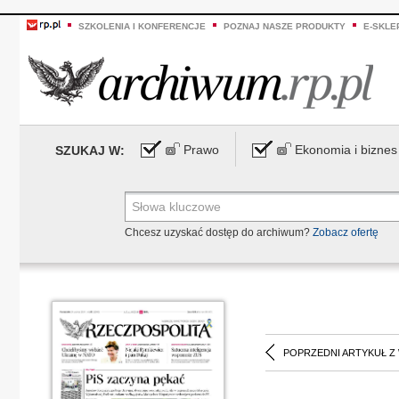
SZKOLENIA I KONFERENCJE
POZNAJ NASZE PRODUKTY
E-SKLE
Prawo
Ekonomia i biznes
SZUKAJ W:
Chcesz uzyskać dostęp do archiwum?
Zobacz ofertę
POPRZEDNI ARTYKUŁ Z