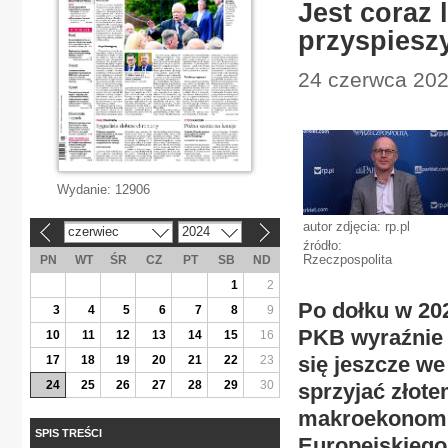
Jest coraz 
przyspiesz
24 czerwca 202
Wydanie:
12906
autor zdjęcia: rp.pl
czerwiec
2024
«
»
źródło:
Rzeczpospolita
PN
WT
ŚR
CZ
PT
SB
ND
1
2
Po dołku w 202
3
4
5
6
7
8
9
PKB wyraźnie p
10
11
12
13
14
15
16
się jeszcze we
17
18
19
20
21
22
23
24
25
26
27
28
29
30
sprzyjać złote
makroekonomi
SPIS TREŚCI
Europejskiego