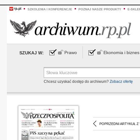
SZKOLENIA I KONFERENCJE
POZNAJ NASZE PRODUKTY
E-SKLE
Prawo
Ekonomia i biznes
SZUKAJ W:
Chcesz uzyskać dostęp do archiwum?
Zobacz ofertę
POPRZEDNI ARTYKUŁ Z