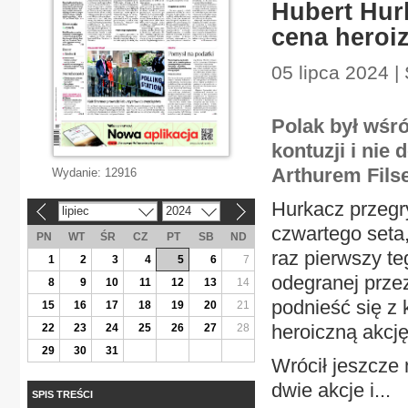
Hubert Hur
cena heroi
05 lipca 2024 | 
Polak był wśró
kontuzji i nie
Arthurem Fils
Wydanie:
12916
Hurkacz przegry
lipiec
2024
«
»
czwartego seta,
PN
WT
ŚR
CZ
PT
SB
ND
raz pierwszy te
1
2
3
4
5
6
7
odegranej przez
8
9
10
11
12
13
14
podnieść się z 
15
16
17
18
19
20
21
heroiczną akcję
22
23
24
25
26
27
28
29
30
31
Wrócił jeszcze
dwie akcje i...
SPIS TREŚCI