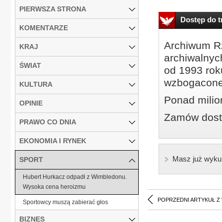
PIERWSZA STRONA
Dostęp do tr
KOMENTARZE
Archiwum Rz
KRAJ
archiwalnyc
ŚWIAT
od 1993 roku
wzbogacone
KULTURA
Ponad milio
OPINIE
Zamów dostę
PRAWO CO DNIA
EKONOMIA I RYNEK
Masz już wyku
SPORT
Hubert Hurkacz odpadł z Wimbledonu.
Wysoka cena heroizmu
POPRZEDNI ARTYKUŁ Z
Sportowcy muszą zabierać głos
BIZNES