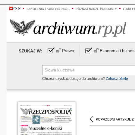
SZKOLENIA I KONFERENCJE
POZNAJ NASZE PRODUKTY
E-SKLE
Prawo
Ekonomia i biznes
SZUKAJ W:
Chcesz uzyskać dostęp do archiwum?
Zobacz ofertę
POPRZEDNI ARTYKUŁ Z