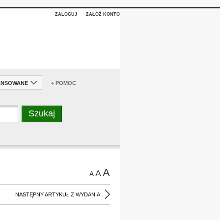
ZALOGUJ
ZAŁÓŻ KONTO
ANSOWANE
+ POMOC
A
A
A
NASTĘPNY ARTYKUŁ Z WYDANIA