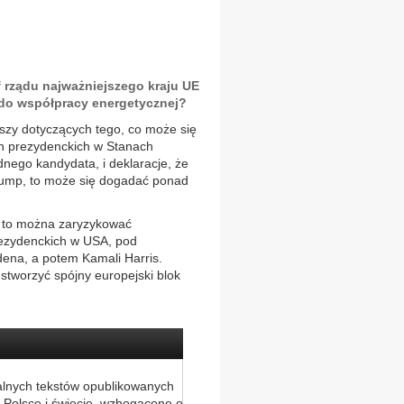
f rządu najważniejszego kraju UE
do współpracy energetycznej?
szy dotyczących tego, co może się
h prezydenckich w Stanach
dnego kandydata, i deklaracje, że
Trump, to może się dogadać ponad
ń, to można zaryzykować
rezydenckich w USA, pod
ena, a potem Kamali Harris.
stworzyć spójny europejski blok
alnych tekstów opublikowanych
 Polsce i świecie, wzbogacone o