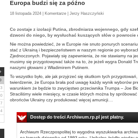
Europa budzi się za późno
18 listopada 2024 | Komentarze | Jerzy Haszczyński
Co zostaje z izolacji Putina, zbrodniarza wojennego, gdy sze
dzwoni do niego, by wysłuchać kuszących słów o powrocie 
Nie można powiedzieć, że w Europie nie snuto ponurych scenariu
stać z Ukrainą i bezpieczeństwem w naszym regionie po wyborac
Zjednoczonych. Pojawiały się zapewnienia, że nie stawiamy na je
musimy się przygotowywać także na to, że jeżeli wygra Donald 
naszymi głowami z Władimirem Putinem.
To wszystko było, ale jak przyjrzeć się skutkom tych przygotowa
D
twierdzenie, że Europa brała pod uwagę każdy wynik wyborów p
3
warunkiem że będzie to zwycięstwo przeciwnika Trumpa – Joe Bid
Straciliśmy wiele miesięcy, w czasie których można by spróbować 
10
obrońców Ukrainy czy produkować więcej amunicji....
17
24
Dostęp do treści Archiwum.rp.pl jest płatny.
Archiwum Rzeczpospolitej to wygodna wyszukiwarka archiw
na łamach dziennika od 1993 roku. Unikalne źródło wiedzy o