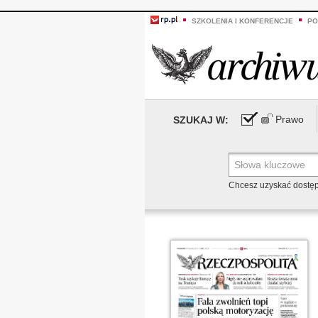
SZKOLENIA I KONFERENCJE
PO
Prawo
SZUKAJ W:
Chcesz uzyskać dostę