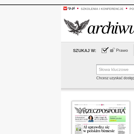
SZKOLENIA I KONFERENCJE
PO
Prawo
SZUKAJ W:
Chcesz uzyskać dostę