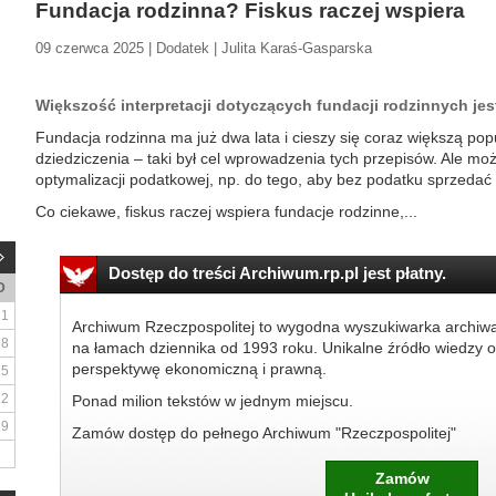
Fundacja rodzinna? Fiskus raczej wspiera
09 czerwca 2025 | Dodatek | Julita Karaś-Gasparska
Większość interpretacji dotyczących fundacji rodzinnych jes
Fundacja rodzinna ma już dwa lata i cieszy się coraz większą pop
dziedziczenia – taki był cel wprowadzenia tych przepisów. Ale mo
optymalizacji podatkowej, np. do tego, aby bez podatku sprzeda
Co ciekawe, fiskus raczej wspiera fundacje rodzinne,...
Dostęp do treści Archiwum.rp.pl jest płatny.
D
1
Archiwum Rzeczpospolitej to wygodna wyszukiwarka archiw
8
na łamach dziennika od 1993 roku. Unikalne źródło wiedzy o
perspektywę ekonomiczną i prawną.
15
22
Ponad milion tekstów w jednym miejscu.
29
Zamów dostęp do pełnego Archiwum "Rzeczpospolitej"
Zamów