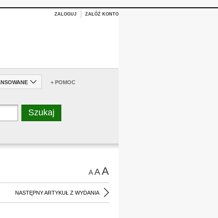
ZALOGUJ
ZAŁÓŻ KONTO
ANSOWANE
+ POMOC
A
A
A
NASTĘPNY ARTYKUŁ Z WYDANIA