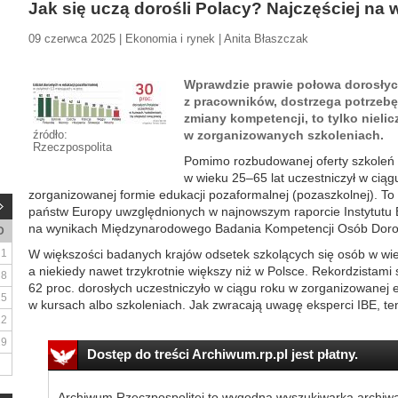
Jak się uczą dorośli Polacy? Najczęściej na 
09 czerwca 2025 | Ekonomia i rynek | Anita Błaszczak
Wprawdzie prawie połowa dorosłyc
z pracowników, dostrzega potrzebę
zmiany kompetencji, to tylko nielic
źródło:
w zorganizowanych szkoleniach.
Rzeczpospolita
Pomimo rozbudowanej oferty szkoleń i
w wieku 25–65 lat uczestniczył w ciąg
zorganizowanej formie edukacji pozaformalnej (pozaszkolnej). To
państw Europy uwzględnionych w najnowszym raporcie Instytutu 
na wynikach Międzynarodowego Badania Kompetencji Osób Doros
D
1
W większości badanych krajów odsetek szkolących się osób w wiek
a niekiedy nawet trzykrotnie większy niż w Polsce. Rekordzistami 
8
62 proc. dorosłych uczestniczyło w ciągu roku w zorganizowanej e
15
w kursach albo szkoleniach. Jak zwracają uwagę eksperci IBE, ten 
22
29
Dostęp do treści Archiwum.rp.pl jest płatny.
Archiwum Rzeczpospolitej to wygodna wyszukiwarka archiw