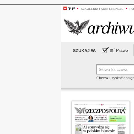
SZKOLENIA I KONFERENCJE
PO
Prawo
SZUKAJ W:
Chcesz uzyskać dostę