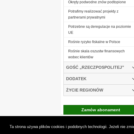
Okręty podwodne znów podtopione
Potrafimy realizować projekty z
partnerami prywatnymi
Potrzebne są deregulacje na poziomie
UE
Rośnie ryzyko fiskalne w Polsce
Rośnie skala oszustw finansowych
wobec klientów
GOŚĆ „RZECZPOSPOLITEJ”
DODATEK
ŻYCIE REGIONÓW
Zamów abonament
Gremi Media:
O n
Ta strona używa plików cookies i podobnych technologii. Jeżeli nie z