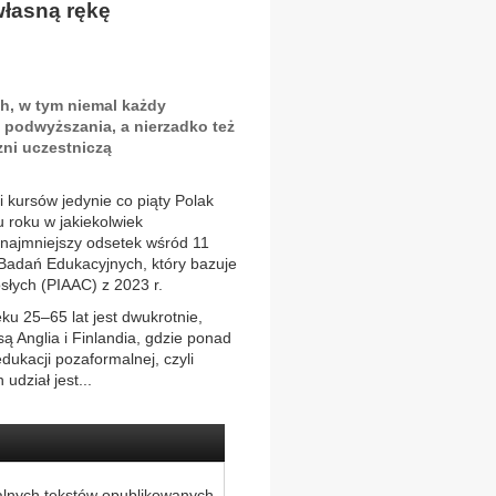
własną rękę
h, w tym niemal każdy
 podwyższania, a nierzadko też
zni uczestniczą
 kursów jedynie co piąty Polak
u roku w jakiekolwiek
 najmniejszy odsetek wśród 11
Badań Edukacyjnych, który bazuje
łych (PIAAC) z 2023 r.
u 25–65 lat jest dwukrotnie,
są Anglia i Finlandia, gdzie ponad
dukacji pozaformalnej, czyli
udział jest...
alnych tekstów opublikowanych