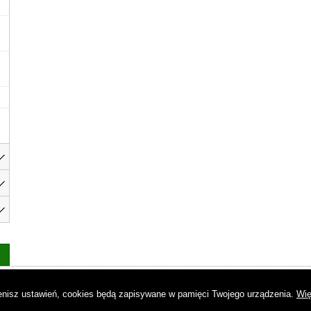
as
|
Regulamin
|
Reklama
|
Napisz do nas
|
Kontakt
|
Pliki cookies
|
Dek
mienisz ustawień, cookies będą zapisywane w pamięci Twojego urządzenia.
Wię
© Copyright by Gremi Media SA