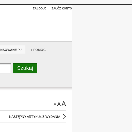
ZALOGUJ
ZAŁÓŻ KONTO
ANSOWANE
+ POMOC
A
A
A
NASTĘPNY ARTYKUŁ Z WYDANIA