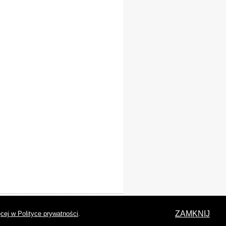
laracja dostępności
ZAMKNIJ
cej w Polityce prywatności
.