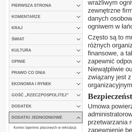
wrażliwym ogni
PIERWSZA STRONA
zewnętrzne firm
KOMENTARZE
danych osobowy
ogniwem w łań
KRAJ
Często są to mn
ŚWIAT
różnych organiz
KULTURA
finansowe, a ta
zapewnić odpo
OPINIE
Niewątpliwie ou
PRAWO CO DNIA
związany jest 
EKONOMIA I RYNEK
organizacyjnym
Bezpieczeńs
GOŚĆ „RZECZPOSPOLITEJ”
Umowa powierz
DODATEK
administratoro
DODATKI JEDNODNIOWE
przetwarzania 
Koniec tajemnic płacowych w rekrutacji.
zapewnienie be