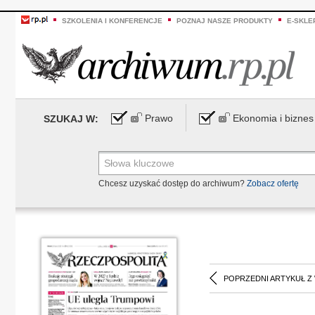
SZKOLENIA I KONFERENCJE
POZNAJ NASZE PRODUKTY
E-SKLE
Prawo
Ekonomia i biznes
SZUKAJ W:
Chcesz uzyskać dostęp do archiwum?
Zobacz ofertę
POPRZEDNI ARTYKUŁ Z