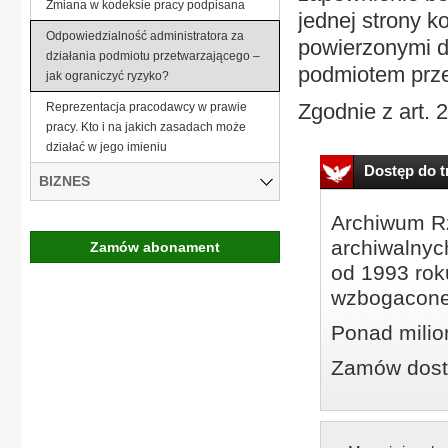
Zmiana w kodeksie pracy podpisana
jednej strony k
Odpowiedzialność administratora za
powierzonymi d
działania podmiotu przetwarzającego –
podmiotem prz
jak ograniczyć ryzyko?
Zgodnie z art. 2
Reprezentacja pracodawcy w prawie
pracy. Kto i na jakich zasadach może
działać w jego imieniu
Dostęp do tr
BIZNES
Archiwum Rz
archiwalnyc
Zamów abonament
od 1993 roku
wzbogacone
Ponad milio
Zamów dostę