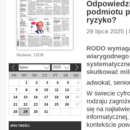
Odpowiedzi
podmiotu p
ryzyko?
29 lipca 2025 |
RODO wymaga o
wiarygodnego 
Wydanie:
13238
systematycznej
lipiec
2025
«
»
skutkować mil
PN
WT
ŚR
CZ
PT
SB
ND
adwokat, senior
1
2
3
4
5
6
7
8
9
10
11
12
13
W świecie cyfr
14
15
16
17
18
19
20
rodzaju zagroże
21
22
23
24
25
26
27
się na najłatwi
28
29
30
31
informatycznej
kontekście pow
SPIS TREŚCI