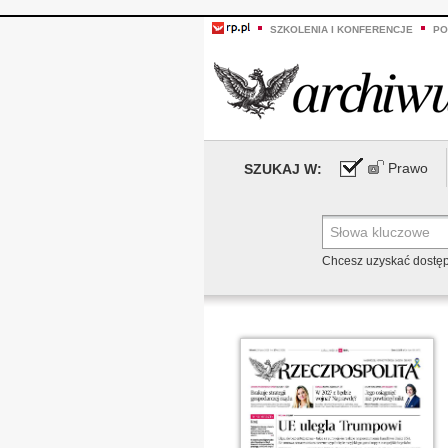
SZKOLENIA I KONFERENCJE
PO
Prawo
SZUKAJ W:
Chcesz uzyskać dostę