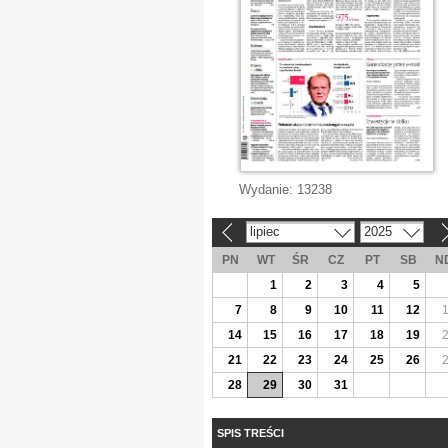
Wydanie:
13238
lipiec
2025
«
»
PN
WT
ŚR
CZ
PT
SB
N
1
2
3
4
5
7
8
9
10
11
12
14
15
16
17
18
19
21
22
23
24
25
26
28
29
30
31
SPIS TREŚCI