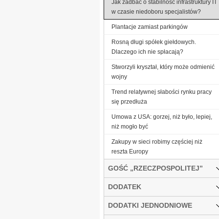
Jak zadbać o stabilność infrastruktury IT
w czasie niedoboru specjalistów?
Plantacje zamiast parkingów
Rosną długi spółek giełdowych.
Dlaczego ich nie spłacają?
Stworzyli kryształ, który może odmienić
wojny
Trend relatywnej słabości rynku pracy
się przedłuża
Umowa z USA: gorzej, niż było, lepiej,
niż mogło być
Zakupy w sieci robimy częściej niż
reszta Europy
GOŚĆ „RZECZPOSPOLITEJ”
DODATEK
DODATKI JEDNODNIOWE