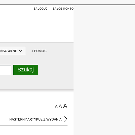
ZALOGUJ
ZAŁÓŻ KONTO
ANSOWANE
+ POMOC
A
A
A
NASTĘPNY ARTYKUŁ Z WYDANIA