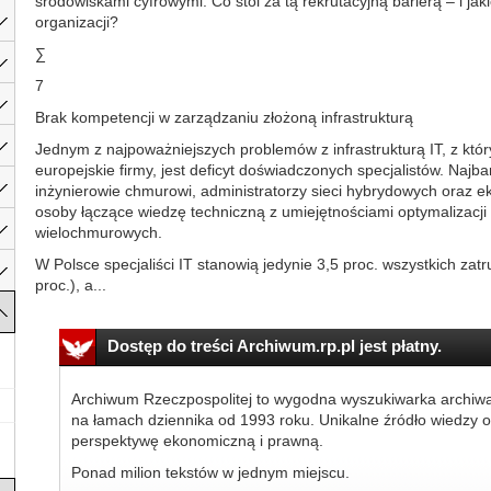
środowiskami cyfrowymi. Co stoi za tą rekrutacyjną barierą – i ja
organizacji?
∑
7
Brak kompetencji w zarządzaniu złożoną infrastrukturą
Jednym z najpoważniejszych problemów z infrastrukturą IT, z który
europejskie firmy, jest deficyt doświadczonych specjalistów. Najb
inżynierowie chmurowi, administratorzy sieci hybrydowych oraz e
osoby łączące wiedzę techniczną z umiejętnościami optymalizacji
wielochmurowych.
W Polsce specjaliści IT stanowią jedynie 3,5 proc. wszystkich zat
proc.), a...
Dostęp do treści Archiwum.rp.pl jest płatny.
Archiwum Rzeczpospolitej to wygodna wyszukiwarka archiw
na łamach dziennika od 1993 roku. Unikalne źródło wiedzy o
perspektywę ekonomiczną i prawną.
Ponad milion tekstów w jednym miejscu.