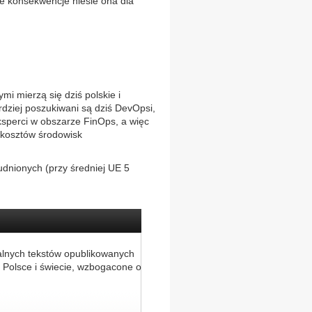
kie konsekwencje niesie ona dla
mi mierzą się dziś polskie i
ardziej poszukiwani są dziś DevOpsi,
ksperci w obszarze FinOps, a więc
 kosztów środowisk
rudnionych (przy średniej UE 5
alnych tekstów opublikowanych
 Polsce i świecie, wzbogacone o