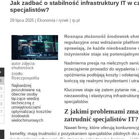
Jak zadbać o stabilność infrastruktury IT w 
specjalistów?
29 lipca 2025 | Ekonomia i rynek | rp.pl
Rosnąca złożoność środowisk chm
regulacyjne oraz wdrażanie platfo
sprawiają, że każde nieobsadzone 
inżynierskie staje się potencjaln
Nadmierna presja na nielicznych seni
autor zdjęcia:
shutterstock
przeciążenie prowadzi do wypalenia i r
źródło:
opóźnienia podbijają koszty i odsłania
Rzeczpospolita
kończą się realnymi incydentami i utr
D
Najbardziej
6
Kluczowe staje się zatem pytanie nie „
poszukiwane są
obecnie osoby
niezawodną i elastyczną infrastruktur
13
łączące wiedzę
specjalistów.
techniczną z
20
umiejętnościami
Z jakimi problemami zmaga
optymalizacji kosztów
27
środowisk
zatrudnić specjalistów IT?
wielochmurowych
Nawet firmy, które oferują konkurency
benefity, mają trudności z pozyskaniem specjalistów zdolnych do