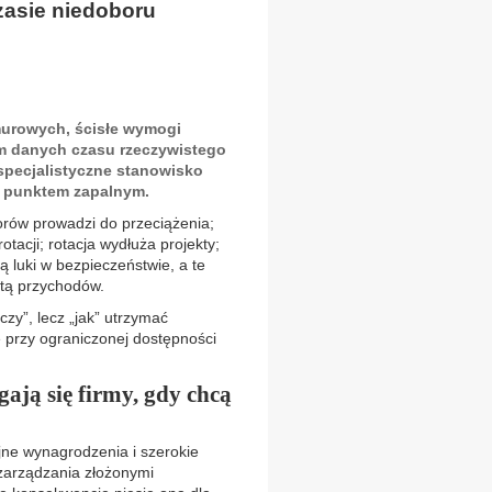
czasie niedoboru
urowych, ścisłe wymogi
rm danych czasu rzeczywistego
specjalistyczne stanowisko
ym punktem zapalnym.
orów prowadzi do przeciążenia;
otacji; rotacja wydłuża projekty;
ją luki w bezpieczeństwie, a te
atą przychodów.
czy”, lecz „jak” utrzymać
ę przy ograniczonej dostępności
ją się firmy, gdy chcą
jne wynagrodzenia i szerokie
 zarządzania złożonymi