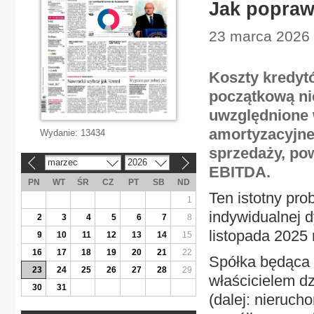
Jak popraw
23 marca 2026 
Koszty kredyt
początkową ni
uwzględnione 
amortyzacyjne)
Wydanie:
13434
sprzedaży, po
marzec
2026
«
»
EBITDA.
PN
WT
ŚR
CZ
PT
SB
ND
Ten istotny prob
1
indywidualnej d
2
3
4
5
6
7
8
listopada 2025
9
10
11
12
13
14
15
16
17
18
19
20
21
22
Spółka będąca 
23
24
25
26
27
28
29
właścicielem d
30
31
(dalej: nieruc