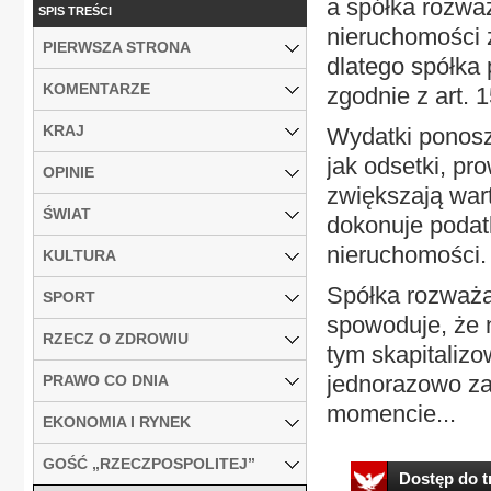
a spółka rozwa
SPIS TREŚCI
nieruchomości 
PIERWSZA STRONA
dlatego spółka 
KOMENTARZE
zgodnie z art. 
KRAJ
Wydatki ponosz
jak odsetki, pr
OPINIE
zwiększają war
ŚWIAT
dokonuje poda
nieruchomości.
KULTURA
Spółka rozważa
SPORT
spowoduje, że 
RZECZ O ZDROWIU
tym skapitaliz
jednorazowo za
PRAWO CO DNIA
momencie...
EKONOMIA I RYNEK
GOŚĆ „RZECZPOSPOLITEJ”
Dostęp do tr