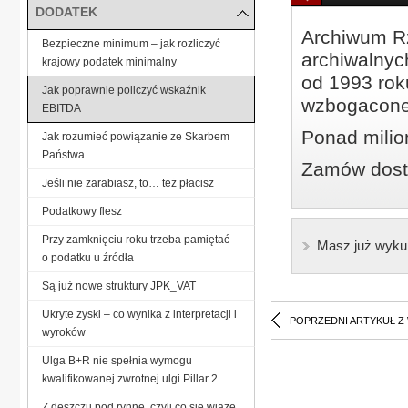
DODATEK
Archiwum Rz
Bezpieczne minimum – jak rozliczyć
archiwalnyc
krajowy podatek minimalny
od 1993 roku
Jak poprawnie policzyć wskaźnik
wzbogacone
EBITDA
Ponad milio
Jak rozumieć powiązanie ze Skarbem
Państwa
Zamów dostę
Jeśli nie zarabiasz, to… też płacisz
Podatkowy flesz
Przy zamknięciu roku trzeba pamiętać
Masz już wyku
o podatku u źródła
Są już nowe struktury JPK_VAT
Ukryte zyski – co wynika z interpretacji i
POPRZEDNI ARTYKUŁ Z
wyroków
Ulga B+R nie spełnia wymogu
kwalifikowanej zwrotnej ulgi Pillar 2
Z deszczu pod rynnę, czyli co się wiąże