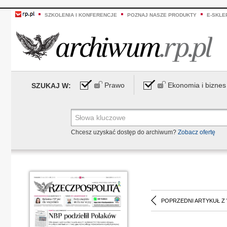
SZKOLENIA I KONFERENCJE
POZNAJ NASZE PRODUKTY
E-SKLE
Prawo
Ekonomia i biznes
SZUKAJ W:
Chcesz uzyskać dostęp do archiwum?
Zobacz ofertę
POPRZEDNI ARTYKUŁ Z