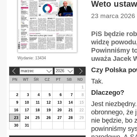
Weto ustaw
23 marca 2026 |
PiS będzie ro
widzę powodu,
Powinniśmy to 
uważa Jacek W
Wydanie:
13434
Czy Polska p
marzec
2026
«
»
PN
WT
ŚR
CZ
PT
SB
ND
Tak.
1
Dlaczego?
2
3
4
5
6
7
8
Jest niezbędny
9
10
11
12
13
14
15
16
17
18
19
20
21
22
obronnego, że 
23
24
25
26
27
28
29
nie będzie, bo
30
31
powinniśmy sy
narodowe. A S