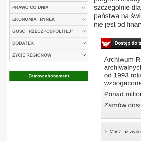
szczególnie dl
PRAWO CO DNIA
państwa na świ
EKONOMIA I RYNEK
nie jest od fina
GOŚĆ „RZECZPOSPOLITEJ”
Dostęp do tr
DODATEK
ŻYCIE REGIONÓW
Archiwum Rz
archiwalnyc
od 1993 roku
Zamów abonament
wzbogacone
Ponad milio
Zamów dostę
Masz już wyku