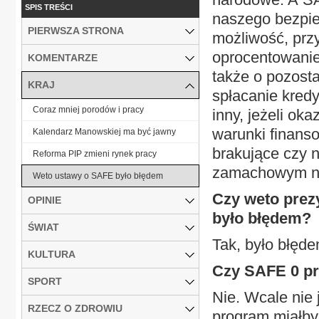
SPIS TREŚCI
naszego bezpie
PIERWSZA STRONA
możliwość, przy
oprocentowanie 
KOMENTARZE
także o pozostał
KRAJ
spłacanie kred
Coraz mniej porodów i pracy
inny, jeżeli ok
warunki finans
Kalendarz Manowskiej ma być jawny
brakujące czy n
Reforma PIP zmieni rynek pracy
zamachowym na
Weto ustawy o SAFE było błędem
Czy weto prez
OPINIE
było błędem?
ŚWIAT
Tak, było błęde
KULTURA
Czy SAFE 0 pr
SPORT
Nie. Wcale nie 
RZECZ O ZDROWIU
program miałby