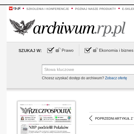
SZKOLENIA I KONFERENCJE
POZNAJ NASZE PRODUKTY
E-SKLE
Prawo
Ekonomia i biznes
SZUKAJ W:
Chcesz uzyskać dostęp do archiwum?
Zobacz ofertę
POPRZEDNI ARTYKUŁ Z