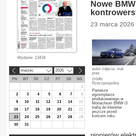
Nowe BMW i
kontrowersy
23 marca 2026 
Wydanie:
13434
autor zdjęcia: mat.
marzec
2026
«
»
pras.
źródło:
PN
WT
ŚR
CZ
PT
SB
ND
Rzeczpospolita
1
Pierwsze
2
3
4
5
6
7
8
egzemplarze
produkowanego w
9
10
11
12
13
14
15
Monachium BMW i3
trafią do klientów
16
17
18
19
20
21
22
jeszcze przed
końcem roku
23
24
25
26
27
28
29
30
31
pionierów elekt