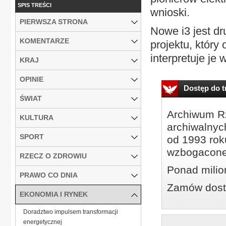
SPIS TREŚCI
wnioski.
PIERWSZA STRONA
Nowe i3 jest d
KOMENTARZE
projektu, który
interpretuje je
KRAJ
OPINIE
Dostęp do tr
ŚWIAT
Archiwum Rz
KULTURA
archiwalnyc
SPORT
od 1993 roku
wzbogacone
RZECZ O ZDROWIU
Ponad milio
PRAWO CO DNIA
Zamów dostę
EKONOMIA I RYNEK
Doradztwo impulsem transformacji
energetycznej