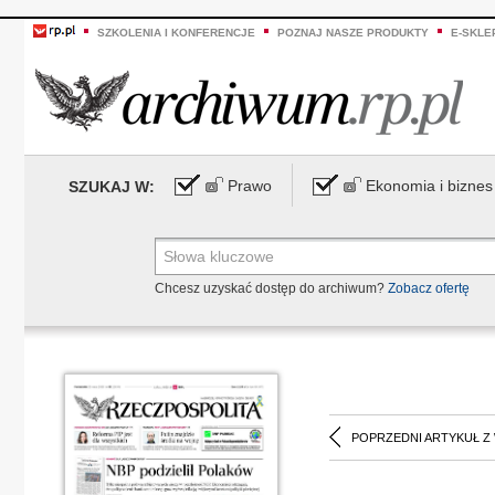
SZKOLENIA I KONFERENCJE
POZNAJ NASZE PRODUKTY
E-SKLE
Prawo
Ekonomia i biznes
SZUKAJ W:
Chcesz uzyskać dostęp do archiwum?
Zobacz ofertę
POPRZEDNI ARTYKUŁ Z