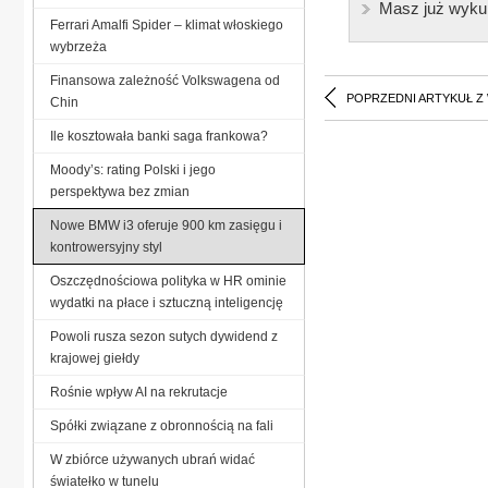
Masz już wyku
Ferrari Amalfi Spider – klimat włoskiego
wybrzeża
Finansowa zależność Volkswagena od
POPRZEDNI ARTYKUŁ Z
Chin
Ile kosztowała banki saga frankowa?
Moody’s: rating Polski i jego
perspektywa bez zmian
Nowe BMW i3 oferuje 900 km zasięgu i
kontrowersyjny styl
Oszczędnościowa polityka w HR ominie
wydatki na płace i sztuczną inteligencję
Powoli rusza sezon sutych dywidend z
krajowej giełdy
Rośnie wpływ AI na rekrutacje
Spółki związane z obronnością na fali
W zbiórce używanych ubrań widać
światełko w tunelu