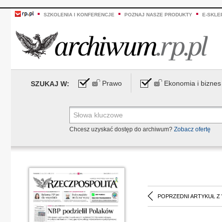
SZKOLENIA I KONFERENCJE
POZNAJ NASZE PRODUKTY
E-SKLE
Prawo
Ekonomia i biznes
SZUKAJ W:
Chcesz uzyskać dostęp do archiwum?
Zobacz ofertę
POPRZEDNI ARTYKUŁ Z