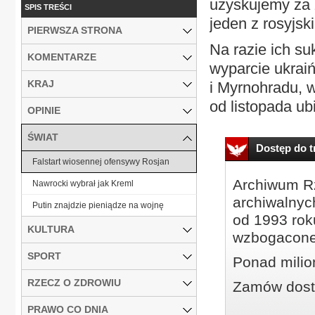
uzyskujemy za 
SPIS TREŚCI
jeden z rosyjski
PIERWSZA STRONA
Na razie ich su
KOMENTARZE
wyparcie ukrai
KRAJ
i Myrnohradu, w
od listopada ubi
OPINIE
ŚWIAT
Dostęp do tr
Falstart wiosennej ofensywy Rosjan
Archiwum Rz
Nawrocki wybrał jak Kreml
archiwalnyc
Putin znajdzie pieniądze na wojnę
od 1993 roku
KULTURA
wzbogacone
SPORT
Ponad milio
RZECZ O ZDROWIU
Zamów dostę
PRAWO CO DNIA