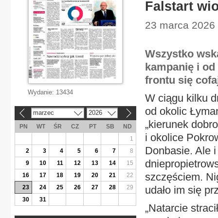
Falstart w
23 marca 2026 
Wszystko wska
kampanię i od 
frontu się cofa
Wydanie:
13434
W ciągu kilku d
od okolic Łyma
marzec
2026
«
»
„kierunek dobro
PN
WT
ŚR
CZ
PT
SB
ND
i okolice Pokro
1
Donbasie. Ale 
2
3
4
5
6
7
8
dniepropietrows
9
10
11
12
13
14
15
szczęściem. Nig
16
17
18
19
20
21
22
23
24
25
26
27
28
29
udało im się pr
30
31
„Natarcie strac