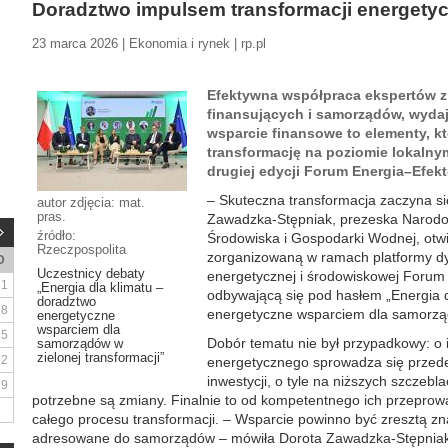
Doradztwo impulsem transformacji energetyc
23 marca 2026 | Ekonomia i rynek | rp.pl
Efektywna współpraca ekspertów z 
finansujących i samorządów, wyda
wsparcie finansowe to elementy, k
transformację na poziomie lokalny
drugiej edycji Forum Energia–Efek
– Skuteczna transformacja zaczyna si
autor zdjęcia: mat.
pras.
Zawadzka-Stępniak, prezeska Narod
źródło:
Środowiska i Gospodarki Wodnej, otw
Rzeczpospolita
zorganizowaną w ramach platformy dys
D
Uczestnicy debaty
energetycznej i środowiskowej Forum
1
„Energia dla klimatu –
odbywającą się pod hasłem „Energia d
doradztwo
8
energetyczne wsparciem dla samorządó
energetyczne
wsparciem dla
15
Dobór tematu nie był przypadkowy: o i
samorządów w
zielonej transformacji”
22
energetycznego sprowadza się przede
inwestycji, o tyle na niższych szczeb
29
potrzebne są zmiany. Finalnie to od kompetentnego ich przepro
całego procesu transformacji. – Wsparcie powinno być zresztą zna
adresowane do samorządów – mówiła Dorota Zawadzka-Stępniak. 