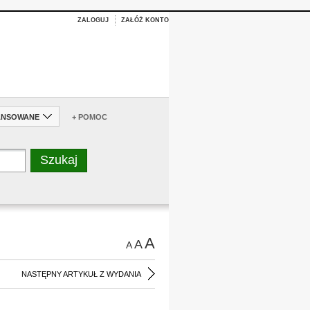
ZALOGUJ
ZAŁÓŻ KONTO
ANSOWANE
+ POMOC
A
A
A
NASTĘPNY ARTYKUŁ Z WYDANIA