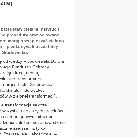
znej
przedstawicielami instytucji
jne procedury oraz celowane
tóre mogą przyspieszyć zieloną
m – przekonywali uczestnicy
t–Środowisko.
ę od wiedzy – podkreślała Dorota
owego Funduszu Ochrony
ierając drugą debatę
kusji o transformacji
 Energia–Efekt–Środowisko,
la klimatu – doradztwo
w w zielonej transformacji”.
le transformacja sektora
 wszystkim do dużych projektów i
lach samorządowych struktur
wadzenia zależeć może powodzenie
cznie szersze niż tylko
Szersze, ale i jakościowe. –