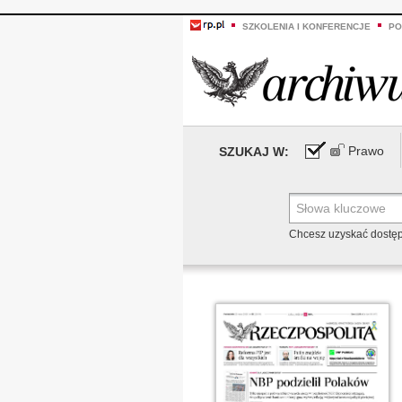
SZKOLENIA I KONFERENCJE
PO
Prawo
SZUKAJ W:
Chcesz uzyskać dostę