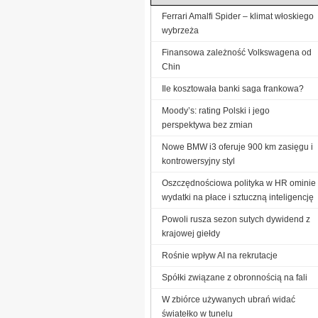
Ferrari Amalfi Spider – klimat włoskiego
wybrzeża
Finansowa zależność Volkswagena od
Chin
Ile kosztowała banki saga frankowa?
Moody’s: rating Polski i jego
perspektywa bez zmian
Nowe BMW i3 oferuje 900 km zasięgu i
kontrowersyjny styl
Oszczędnościowa polityka w HR ominie
wydatki na płace i sztuczną inteligencję
Powoli rusza sezon sutych dywidend z
krajowej giełdy
Rośnie wpływ AI na rekrutacje
Spółki związane z obronnością na fali
W zbiórce używanych ubrań widać
światełko w tunelu