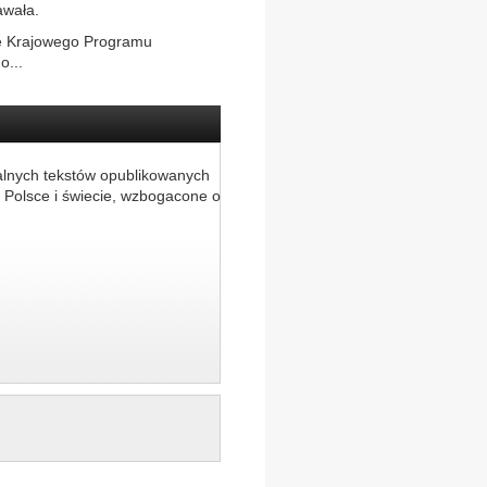
awała.
ie Krajowego Programu
o...
alnych tekstów opublikowanych
 Polsce i świecie, wzbogacone o